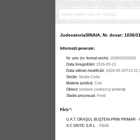
JudecatoriaSINAIA, Nr. dosar: 1036/3
Informații generale:
Nr. unic (nr. format vechi)
:
1036/310/2026
Data înregistrării
:
2026-05-12
Data ultimei modificări
:
2026-05-20T13:31:
Secție
:
Sectia Civila
Materie juridică
:
Civil
Obiect
:
reziliere contract şi pretenţii
Stadiu procesual
:
Fond
Părți *:
U.A.T. ORAŞUL BUŞTENI PRIN PRIMAR
- 
S.C.ONTIC S.R.L.
- Pârât