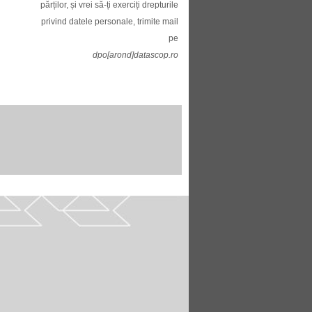
părților, și vrei să-ți exerciți drepturile
privind datele personale, trimite mail
pe
dpo[arond]datascop.ro