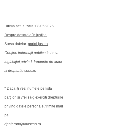
Ultima actualizare: 08/05/2026
Despre dosarele în justiție
Sursa datelor:
portal.just.ro
Conține informații publice în baza
legislației privind drepturile de autor
și drepturile conexe
* Dacă îți vezi numele pe lista
părților, și vrei să-ți exerciți drepturile
privind datele personale, trimite mail
pe
dpo[arond]datascop.ro