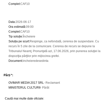
Complet
:
CAF10
Data
:
2026-06-17
Ora estimată
:
09:00
Complet
:
CAF10
Tip soluție
:
Încheiere
Soluția pe scurt
:
Respinge, ca nefondată, cererea de suspendare. Cu
recurs în 5 zile de la comunicare. Cererea de recurs se depune la
Tribunalul Neamţ. Pronunţată azi, 17.06.2026, prin punerea soluţiei la
dispoziţia părţilor prin mijlocirea grefei.
Document
:
incheieredesedinta
Părți *:
OVIMAR MEDIA 2017 SRL
- Reclamant
MINISTERUL CULTURII
- Pârât
Caută mai multe date oficiale: