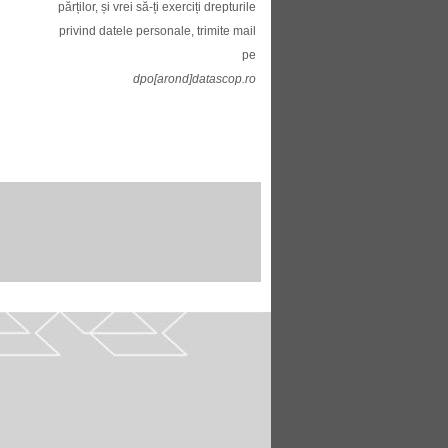
părților, și vrei să-ți exerciți drepturile
privind datele personale, trimite mail
pe
dpo[arond]datascop.ro