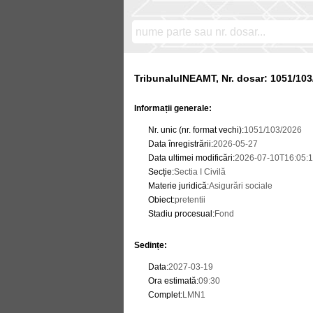
TribunalulNEAMT, Nr. dosar: 1051/103
Informații generale:
Nr. unic (nr. format vechi)
:
1051/103/2026
Data înregistrării
:
2026-05-27
Data ultimei modificări
:
2026-07-10T16:05:1
Secție
:
Sectia I Civilă
Materie juridică
:
Asigurări sociale
Obiect
:
pretentii
Stadiu procesual
:
Fond
Sedințe
:
Data
:
2027-03-19
Ora estimată
:
09:30
Complet
:
LMN1