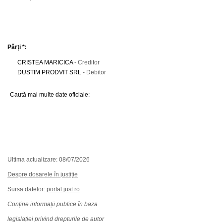
Părți *:
CRISTEA MARICICA
- Creditor
DUSTIM PRODVIT SRL
- Debitor
Caută mai multe date oficiale:
Ultima actualizare: 08/07/2026
Despre dosarele în justiție
Sursa datelor:
portal.just.ro
Conține informații publice în baza
legislației privind drepturile de autor