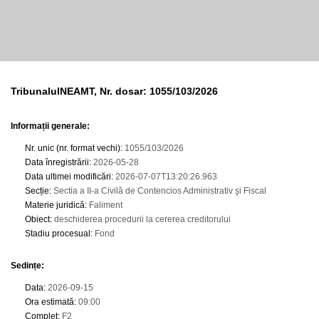
TribunalulNEAMT, Nr. dosar: 1055/103/2026
Informații generale:
Nr. unic (nr. format vechi)
:
1055/103/2026
Data înregistrării
:
2026-05-28
Data ultimei modificări
:
2026-07-07T13:20:26.963
Secție
:
Sectia a II-a Civilă de Contencios Administrativ şi Fiscal
Materie juridică
:
Faliment
Obiect
:
deschiderea procedurii la cererea creditorului
Stadiu procesual
:
Fond
Sedințe
:
Data
:
2026-09-15
Ora estimată
:
09:00
Complet
:
F2