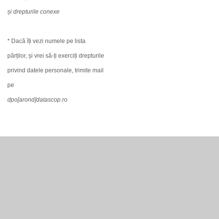
și drepturile conexe
* Dacă îți vezi numele pe lista
părților, și vrei să-ți exerciți drepturile
privind datele personale, trimite mail
pe
dpo[arond]datascop.ro