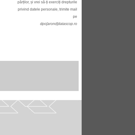
părților, și vrei să-ți exerciți drepturile
privind datele personale, trimite mail
pe
dpo[arond]datascop.ro