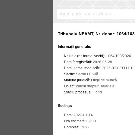
TribunalulNEAMT, Nr. dosar: 1064/103
Informații generale:
Nr. unic (nr. format vechi)
:
1064/103/2026
Data înregistrării
:
2026-05-28
Data ultimei modificări
:
2026-07-03T11:01:
Secție
:
Sectia I Civilă
Materie juridică
:
Litigii de muncă
Obiect
:
calcul drepturi salariale
Stadiu procesual
:
Fond
Sedințe
:
Data
:
2027-01-14
Ora estimată
:
09:00
Complet
:
LMN2