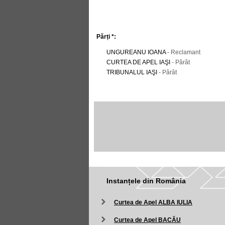
Părți *:
UNGUREANU IOANA
- Reclamant
CURTEA DE APEL IAŞI
- Pârât
TRIBUNALUL IAŞI
- Pârât
Instanțele din România
Curtea de Apel ALBA IULIA
Curtea de Apel BACĂU