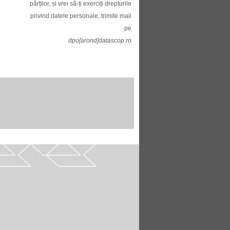
părților, și vrei să-ți exerciți drepturile
privind datele personale, trimite mail
pe
dpo[arond]datascop.ro