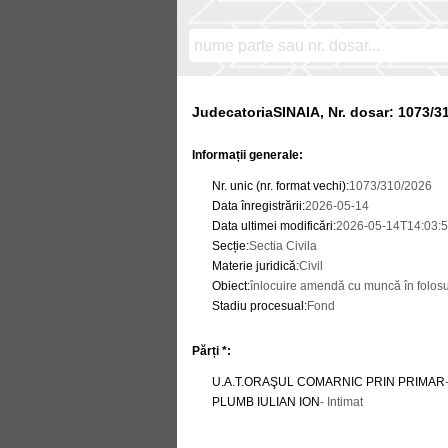
JudecatoriaSINAIA, Nr. dosar: 1073/3
Informații generale:
Nr. unic (nr. format vechi)
:
1073/310/2026
Data înregistrării
:
2026-05-14
Data ultimei modificări
:
2026-05-14T14:03:5
Secție
:
Sectia Civila
Materie juridică
:
Civil
Obiect
:
înlocuire amendă cu muncă în folos
Stadiu procesual
:
Fond
Părți *:
U.A.T.ORAŞUL COMARNIC PRIN PRIMAR
PLUMB IULIAN ION
- Intimat