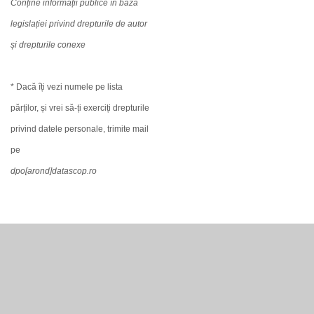
Conține informații publice în baza
legislației privind drepturile de autor
și drepturile conexe
* Dacă îți vezi numele pe lista
părților, și vrei să-ți exerciți drepturile
privind datele personale, trimite mail
pe
dpo[arond]datascop.ro