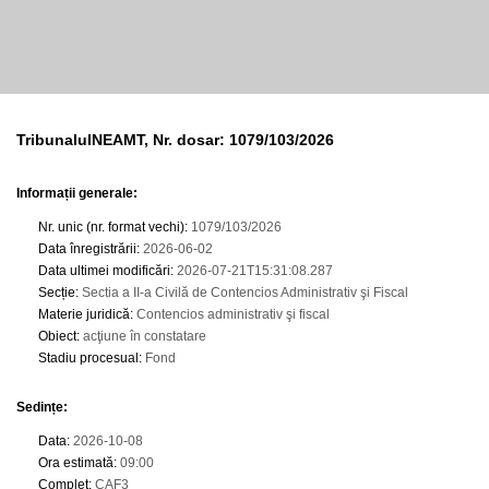
TribunalulNEAMT, Nr. dosar: 1079/103/2026
Informații generale:
Nr. unic (nr. format vechi)
:
1079/103/2026
Data înregistrării
:
2026-06-02
Data ultimei modificări
:
2026-07-21T15:31:08.287
Secție
:
Sectia a II-a Civilă de Contencios Administrativ şi Fiscal
Materie juridică
:
Contencios administrativ şi fiscal
Obiect
:
acţiune în constatare
Stadiu procesual
:
Fond
Sedințe
:
Data
:
2026-10-08
Ora estimată
:
09:00
Complet
:
CAF3