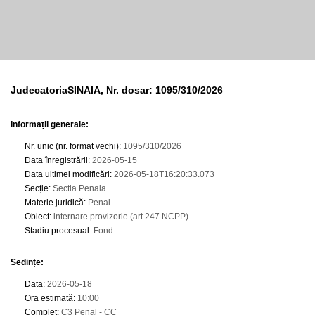
JudecatoriaSINAIA, Nr. dosar: 1095/310/2026
Informații generale:
Nr. unic (nr. format vechi)
:
1095/310/2026
Data înregistrării
:
2026-05-15
Data ultimei modificări
:
2026-05-18T16:20:33.073
Secție
:
Sectia Penala
Materie juridică
:
Penal
Obiect
:
internare provizorie (art.247 NCPP)
Stadiu procesual
:
Fond
Sedințe
:
Data
:
2026-05-18
Ora estimată
:
10:00
Complet
:
C3 Penal - CC