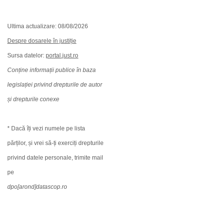
Ultima actualizare: 08/08/2026
Despre dosarele în justiție
Sursa datelor:
portal.just.ro
Conține informații publice în baza
legislației privind drepturile de autor
și drepturile conexe
* Dacă îți vezi numele pe lista
părților, și vrei să-ți exerciți drepturile
privind datele personale, trimite mail
pe
dpo[arond]datascop.ro