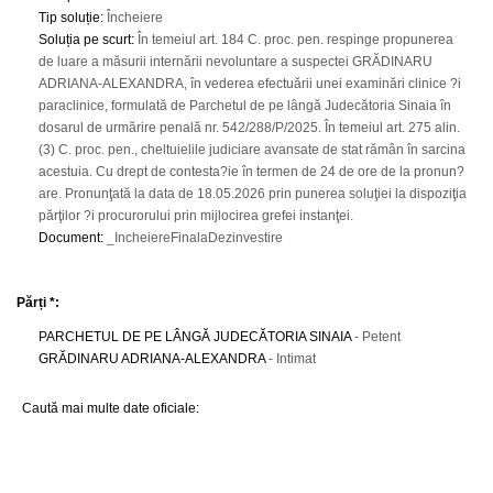
Tip soluție
:
Încheiere
Soluția pe scurt
:
În temeiul art. 184 C. proc. pen. respinge propunerea
de luare a măsurii internării nevoluntare a suspectei GRĂDINARU
ADRIANA-ALEXANDRA, în vederea efectuării unei examinări clinice ?i
paraclinice, formulată de Parchetul de pe lângă Judecătoria Sinaia în
dosarul de urmărire penală nr. 542/288/P/2025. În temeiul art. 275 alin.
(3) C. proc. pen., cheltuielile judiciare avansate de stat rămân în sarcina
acestuia. Cu drept de contesta?ie în termen de 24 de ore de la pronun?
are. Pronunţată la data de 18.05.2026 prin punerea soluţiei la dispoziţia
părţilor ?i procurorului prin mijlocirea grefei instanţei.
Document
:
_IncheiereFinalaDezinvestire
Părți *:
PARCHETUL DE PE LÂNGĂ JUDECĂTORIA SINAIA
- Petent
GRĂDINARU ADRIANA-ALEXANDRA
- Intimat
Caută mai multe date oficiale: