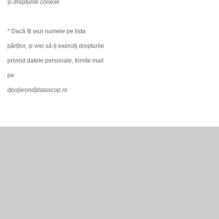
și drepturile conexe
* Dacă îți vezi numele pe lista
părților, și vrei să-ți exerciți drepturile
privind datele personale, trimite mail
pe
dpo[arond]datascop.ro