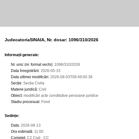
JudecatoriaSINAIA, Nr. dosar: 1096/310/2026
Informații generale:
Nr. unic (nr. format vechi)
:
1096/310/2026
Data înregistrării
:
2026-05-15
Data ultimei modificări
:
2026-08-03T08:49:00.38
Secție
:
Sectia Civila
Materie juridică
:
Civil
Obiect
:
modificări acte constitutive persoane juridice
Stadiu procesual
:
Fond
Sedințe
:
Data
:
2026-08-13
Ora estimată
:
11:00
Complet
:
C2 Civil - CC