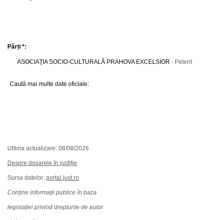
Părți *:
ASOCIAŢIA SOCIO-CULTURALĂ PRAHOVA EXCELSIOR
- Petent
Caută mai multe date oficiale:
Ultima actualizare: 08/08/2026
Despre dosarele în justiție
Sursa datelor:
portal.just.ro
Conține informații publice în baza
legislației privind drepturile de autor