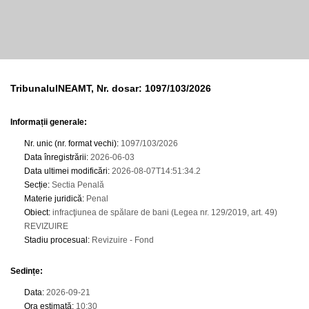
TribunalulNEAMT, Nr. dosar: 1097/103/2026
Informații generale:
Nr. unic (nr. format vechi)
:
1097/103/2026
Data înregistrării
:
2026-06-03
Data ultimei modificări
:
2026-08-07T14:51:34.2
Secție
:
Sectia Penală
Materie juridică
:
Penal
Obiect
:
infracţiunea de spălare de bani (Legea nr. 129/2019, art. 49)
REVIZUIRE
Stadiu procesual
:
Revizuire - Fond
Sedințe
:
Data
:
2026-09-21
Ora estimată
:
10:30