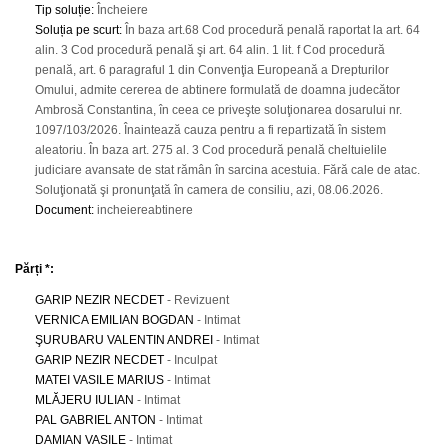
Tip soluție
:
Încheiere
Soluția pe scurt
:
În baza art.68 Cod procedură penală raportat la art. 64
alin. 3 Cod procedură penală şi art. 64 alin. 1 lit. f Cod procedură
penală, art. 6 paragraful 1 din Convenţia Europeană a Drepturilor
Omului, admite cererea de abtinere formulată de doamna judecător
Ambrosă Constantina, în ceea ce priveşte soluţionarea dosarului nr.
1097/103/2026. Înaintează cauza pentru a fi repartizată în sistem
aleatoriu. În baza art. 275 al. 3 Cod procedură penală cheltuielile
judiciare avansate de stat rămân în sarcina acestuia. Fără cale de atac.
Soluţionată şi pronunţată în camera de consiliu, azi, 08.06.2026.
Document
:
incheiereabtinere
Părți *:
GARIP NEZIR NECDET
- Revizuent
VERNICA EMILIAN BOGDAN
- Intimat
ŞURUBARU VALENTIN ANDREI
- Intimat
GARIP NEZIR NECDET
- Inculpat
MATEI VASILE MARIUS
- Intimat
MLĂJERU IULIAN
- Intimat
PAL GABRIEL ANTON
- Intimat
DAMIAN VASILE
- Intimat