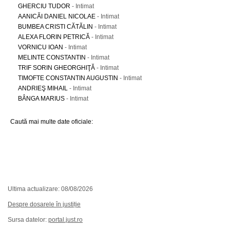
GHERCIU TUDOR
- Intimat
AANICĂI DANIEL NICOLAE
- Intimat
BUMBEA CRISTI CĂTĂLIN
- Intimat
ALEXA FLORIN PETRICĂ
- Intimat
VORNICU IOAN
- Intimat
MELINTE CONSTANTIN
- Intimat
TRIF SORIN GHEORGHIŢĂ
- Intimat
TIMOFTE CONSTANTIN AUGUSTIN
- Intimat
ANDRIEŞ MIHAIL
- Intimat
BÂNGA MARIUS
- Intimat
Caută mai multe date oficiale:
Ultima actualizare: 08/08/2026
Despre dosarele în justiție
Sursa datelor:
portal.just.ro