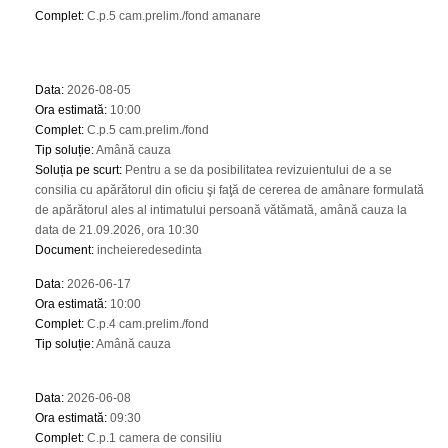
Complet
:
C.p.5 cam.prelim./fond amanare
Data
:
2026-08-05
Ora estimată
:
10:00
Complet
:
C.p.5 cam.prelim./fond
Tip soluție
:
Amână cauza
Soluția pe scurt
:
Pentru a se da posibilitatea revizuientului de a se
consilia cu apărătorul din oficiu şi faţă de cererea de amânare formulată
de apărătorul ales al intimatului persoană vătămată, amână cauza la
data de 21.09.2026, ora 10:30
Document
:
incheieredesedinta
Data
:
2026-06-17
Ora estimată
:
10:00
Complet
:
C.p.4 cam.prelim./fond
Tip soluție
:
Amână cauza
Data
:
2026-06-08
Ora estimată
:
09:30
Complet
:
C.p.1 camera de consiliu