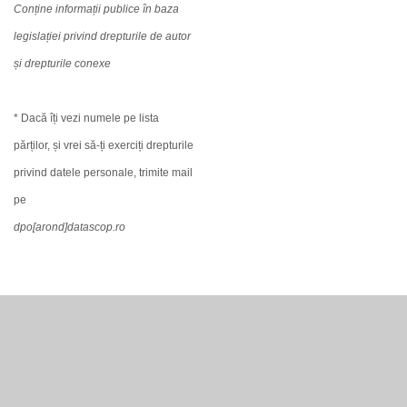
Conține informații publice în baza
legislației privind drepturile de autor
și drepturile conexe
* Dacă îți vezi numele pe lista
părților, și vrei să-ți exerciți drepturile
privind datele personale, trimite mail
pe
dpo[arond]datascop.ro