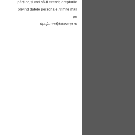
părților, și vrei să-ți exerciți drepturile
privind datele personale, trimite mail
pe
dpo[arond]datascop.ro