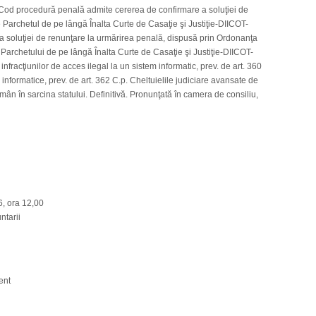
5 Cod procedură penală admite cererea de confirmare a soluţiei de
 Parchetul de pe lângă Înalta Curte de Casaţie şi Justiţie-DIICOT-
ia soluţiei de renunţare la urmărirea penală, dispusă prin Ordonanţa
Parchetului de pe lângă Înalta Curte de Casaţie şi Justiţie-DIICOT-
infracţiunilor de acces ilegal la un sistem informatic, prev. de art. 360
or informatice, prev. de art. 362 C.p. Cheltuielile judiciare avansate de
mân în sarcina statului. Definitivă. Pronunţată în camera de consiliu,
, ora 12,00
ntarii
ent