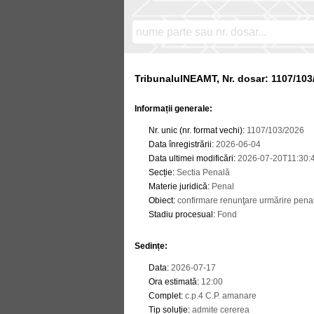
TribunalulNEAMT, Nr. dosar: 1107/103
Informații generale:
Nr. unic (nr. format vechi)
:
1107/103/2026
Data înregistrării
:
2026-06-04
Data ultimei modificări
:
2026-07-20T11:30:
Secție
:
Sectia Penală
Materie juridică
:
Penal
Obiect
:
confirmare renunţare urmărire penal
Stadiu procesual
:
Fond
Sedințe
:
Data
:
2026-07-17
Ora estimată
:
12:00
Complet
:
c.p.4 C.P. amanare
Tip soluție
:
admite cererea