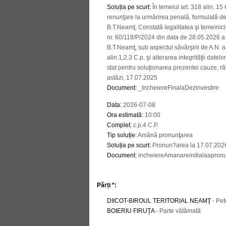
Soluția pe scurt
:
În temeiul art. 318 alin. 1
renunţare la urmărirea penală, formulată de
B.T.Neamţ. Constată legalitatea şi temeinic
nr. 60/118/P/2024 din data de 28.05.2026 a 
B.T.Neamţ, sub aspectul săvârşirii de A.N. a 
alin.1,2,3 C.p. şi alterarea integrităţii datel
stat pentru soluţionarea prezentei cauze, ră
astăzi, 17.07.2025
Document
:
_IncheiereFinalaDezinvestire
Data
:
2026-07-08
Ora estimată
:
10:00
Complet
:
c.p.4 C.P.
Tip soluție
:
Amână pronunţarea
Soluția pe scurt
:
Pronun?area la 17.07.2026
Document
:
incheiereAmanareinitialaapronu
Părți *:
DIICOT-BIROUL TERITORIAL NEAMŢ
- Pet
BOIERIU FIRUŢA
- Parte vătămată