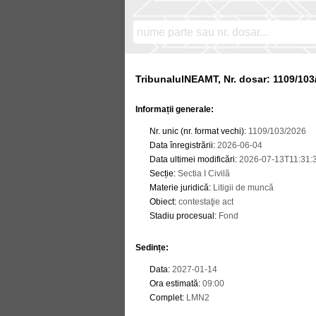
TribunalulNEAMT, Nr. dosar: 1109/103
Informații generale:
Nr. unic (nr. format vechi)
:
1109/103/2026
Data înregistrării
:
2026-06-04
Data ultimei modificări
:
2026-07-13T11:31:
Secție
:
Sectia I Civilă
Materie juridică
:
Litigii de muncă
Obiect
:
contestaţie act
Stadiu procesual
:
Fond
Sedințe
:
Data
:
2027-01-14
Ora estimată
:
09:00
Complet
:
LMN2