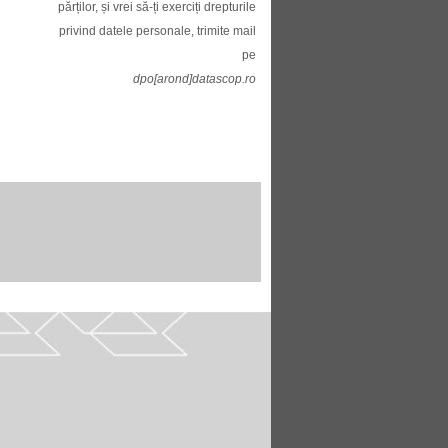
părților, și vrei să-ți exerciți drepturile
privind datele personale, trimite mail
pe
dpo[arond]datascop.ro