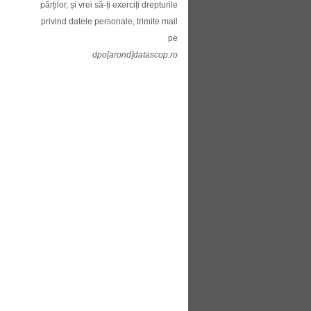
părților, și vrei să-ți exerciți drepturile
privind datele personale, trimite mail
pe
dpo[arond]datascop.ro