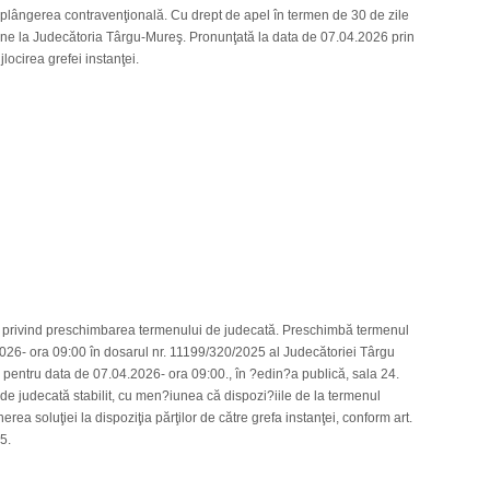
lângerea contravenţională. Cu drept de apel în termen de 30 de zile
ne la Judecătoria Târgu-Mureş. Pronunţată la data de 07.04.2026 prin
jlocirea grefei instanţei.
u privind preschimbarea termenului de judecată. Preschimbă termenul
2.2026- ora 09:00 în dosarul nr. 11199/320/2025 al Judecătoriei Târgu
 pentru data de 07.04.2026- ora 09:00., în ?edin?a publică, sala 24.
de judecată stabilit, cu men?iunea că dispozi?iile de la termenul
rea soluţiei la dispoziţia părţilor de către grefa instanţei, conform art.
5.