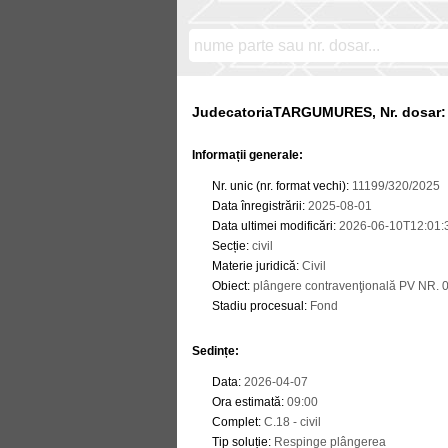
JudecatoriaTARGUMURES, Nr. dosar: 
Informații generale:
Nr. unic (nr. format vechi)
:
11199/320/2025
Data înregistrării
:
2025-08-01
Data ultimei modificări
:
2026-06-10T12:01:
Secție
:
civil
Materie juridică
:
Civil
Obiect
:
plângere contravenţională PV NR. 
Stadiu procesual
:
Fond
Sedințe
:
Data
:
2026-04-07
Ora estimată
:
09:00
Complet
:
C.18 - civil
Tip soluție
:
Respinge plângerea