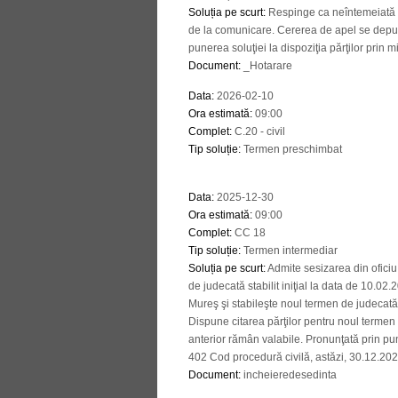
Soluția pe scurt
:
Respinge ca neîntemeiată p
de la comunicare. Cererea de apel se depu
punerea soluţiei la dispoziţia părţilor prin mi
Document
:
_Hotarare
Data
:
2026-02-10
Ora estimată
:
09:00
Complet
:
C.20 - civil
Tip soluție
:
Termen preschimbat
Data
:
2025-12-30
Ora estimată
:
09:00
Complet
:
CC 18
Tip soluție
:
Termen intermediar
Soluția pe scurt
:
Admite sesizarea din ofici
de judecată stabilit iniţial la data de 10.0
Mureş şi stabileşte noul termen de judecată
Dispune citarea părţilor pentru noul termen 
anterior rămân valabile. Pronunţată prin pune
402 Cod procedură civilă, astăzi, 30.12.202
Document
:
incheieredesedinta