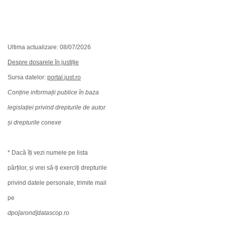
Ultima actualizare: 08/07/2026
Despre dosarele în justiție
Sursa datelor:
portal.just.ro
Conține informații publice în baza
legislației privind drepturile de autor
și drepturile conexe
* Dacă îți vezi numele pe lista
părților, și vrei să-ți exerciți drepturile
privind datele personale, trimite mail
pe
dpo[arond]datascop.ro