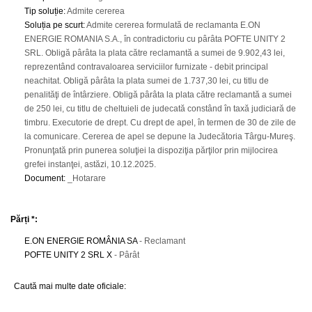
Tip soluție
:
Admite cererea
Soluția pe scurt
:
Admite cererea formulată de reclamanta E.ON
ENERGIE ROMANIA S.A., în contradictoriu cu pârâta POFTE UNITY 2
SRL. Obligă pârâta la plata către reclamantă a sumei de 9.902,43 lei,
reprezentând contravaloarea serviciilor furnizate - debit principal
neachitat. Obligă pârâta la plata sumei de 1.737,30 lei, cu titlu de
penalităţi de întârziere. Obligă pârâta la plata către reclamantă a sumei
de 250 lei, cu titlu de cheltuieli de judecată constând în taxă judiciară de
timbru. Executorie de drept. Cu drept de apel, în termen de 30 de zile de
la comunicare. Cererea de apel se depune la Judecătoria Târgu-Mureş.
Pronunţată prin punerea soluţiei la dispoziţia părţilor prin mijlocirea
grefei instanţei, astăzi, 10.12.2025.
Document
:
_Hotarare
Părți *:
E.ON ENERGIE ROMÂNIA SA
- Reclamant
POFTE UNITY 2 SRL X
- Pârât
Caută mai multe date oficiale: