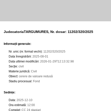
JudecatoriaTARGUMURES, Nr. dosar: 11202/320/2025
Informații generale:
Nr. unic (nr. format vechi)
:
11202/320/2025
Data înregistrării
:
2025-08-01
Data ultimei modificări
:
2026-01-29T12:13:32.98
Secție
:
civil
Materie juridică
:
Civil
Obiect
:
cerere de valoare redusă
Stadiu procesual
:
Fond
Sedințe
:
Data
:
2025-12-10
Ora estimată
:
12:00
Complet
:
CC 24 stagiari