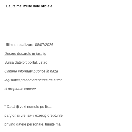
Caută mai multe date oficiale:
Ultima actualizare: 08/07/2026
Despre dosarele în justiție
Sursa datelor:
portal.just.ro
Conține informații publice în baza
legislației privind drepturile de autor
și drepturile conexe
* Dacă îți vezi numele pe lista
părților, și vrei să-ți exerciți drepturile
privind datele personale, trimite mail