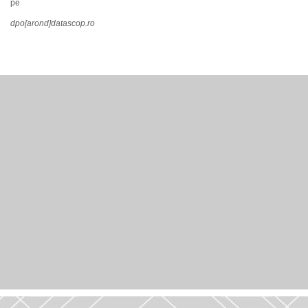
pe
dpo[arond]datascop.ro