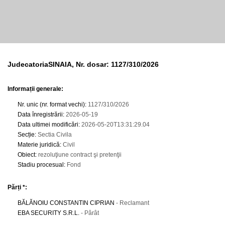
JudecatoriaSINAIA, Nr. dosar: 1127/310/2026
Informații generale:
Nr. unic (nr. format vechi)
:
1127/310/2026
Data înregistrării
:
2026-05-19
Data ultimei modificări
:
2026-05-20T13:31:29.04
Secție
:
Sectia Civila
Materie juridică
:
Civil
Obiect
:
rezoluţiune contract şi pretenţii
Stadiu procesual
:
Fond
Părți *:
BĂLĂNOIU CONSTANTIN CIPRIAN
- Reclamant
EBA SECURITY S.R.L.
- Pârât