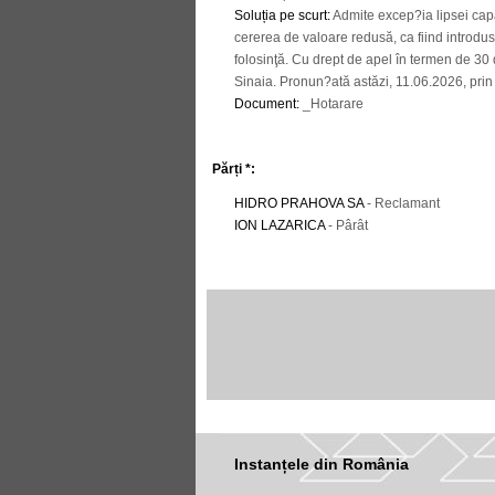
Soluția pe scurt
:
Admite excep?ia lipsei capa
cererea de valoare redusă, ca fiind introdu
folosinţă. Cu drept de apel în termen de 30
Sinaia. Pronun?ată astăzi, 11.06.2026, prin 
Document
:
_Hotarare
Părți *:
HIDRO PRAHOVA SA
- Reclamant
ION LAZARICA
- Pârât
Instanțele din România