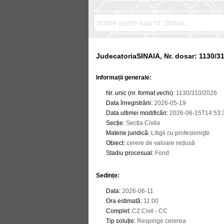
JudecatoriaSINAIA, Nr. dosar: 1130/3
Informații generale:
Nr. unic (nr. format vechi)
:
1130/310/2026
Data înregistrării
:
2026-05-19
Data ultimei modificări
:
2026-06-15T14:53:
Secție
:
Sectia Civila
Materie juridică
:
Litigii cu profesioniştii
Obiect
:
cerere de valoare redusă
Stadiu procesual
:
Fond
Sedințe
:
Data
:
2026-06-11
Ora estimată
:
11:00
Complet
:
C2 Civil - CC
Tip soluție
:
Respinge cererea