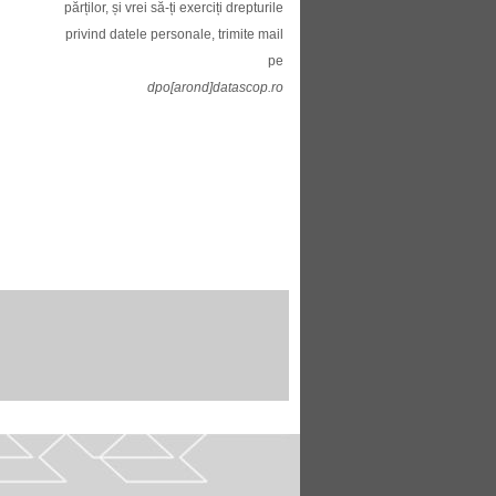
părților, și vrei să-ți exerciți drepturile
privind datele personale, trimite mail
pe
dpo[arond]datascop.ro