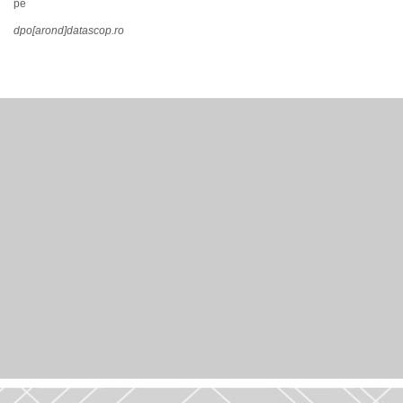
pe
dpo[arond]datascop.ro