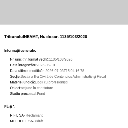
TribunalulNEAMT, Nr. dosar: 1135/103/2026
Informații generale:
Nr. unic (nr. format vechi)
:
1135/103/2026
Data înregistrării
:
2026-06-10
Data ultimei modificări
:
2026-07-03T15:04:16.78
Secție
:
Sectia a II-a Civilă de Contencios Administrativ şi Fiscal
Materie juridică
:
Litigii cu profesioniştii
Obiect
:
acţiune în constatare
Stadiu procesual
:
Fond
Părți *:
RIFIL SA
- Reclamant
MOLDOFIL SA
- Pârât