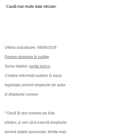
Caută mai multe date oficiale:
Ultima actualizare: 08/06/2026
Despre dosarele în justiție
Sursa datelor:
portal.just.ro
Conține informații publice în baza
legislației privind drepturile de autor
și drepturile conexe
* Dacă îți vezi numele pe lista
părților, și vrei să-ți exerciți drepturile
privind datele personale, trimite mail