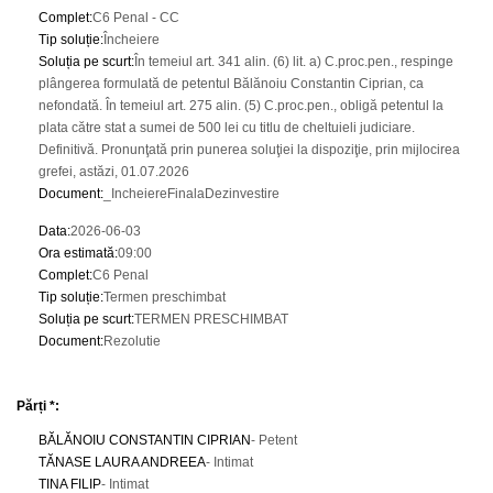
Complet
:
C6 Penal - CC
Tip soluție
:
Încheiere
Soluția pe scurt
:
În temeiul art. 341 alin. (6) lit. a) C.proc.pen., respinge
plângerea formulată de petentul Bălănoiu Constantin Ciprian, ca
nefondată. În temeiul art. 275 alin. (5) C.proc.pen., obligă petentul la
plata către stat a sumei de 500 lei cu titlu de cheltuieli judiciare.
Definitivă. Pronunţată prin punerea soluţiei la dispoziţie, prin mijlocirea
grefei, astăzi, 01.07.2026
Document
:
_IncheiereFinalaDezinvestire
Data
:
2026-06-03
Ora estimată
:
09:00
Complet
:
C6 Penal
Tip soluție
:
Termen preschimbat
Soluția pe scurt
:
TERMEN PRESCHIMBAT
Document
:
Rezolutie
Părți *:
BĂLĂNOIU CONSTANTIN CIPRIAN
- Petent
TĂNASE LAURA ANDREEA
- Intimat
TINA FILIP
- Intimat