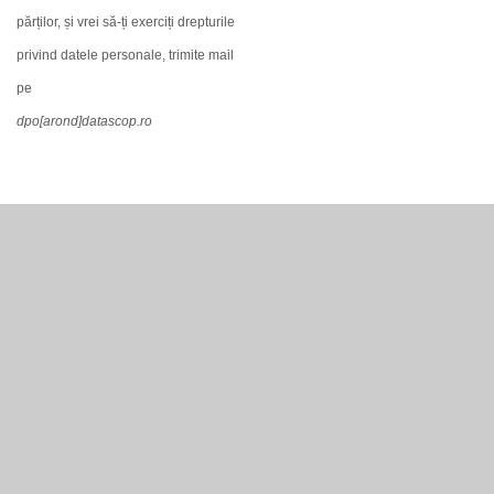
părților, și vrei să-ți exerciți drepturile
privind datele personale, trimite mail
pe
dpo[arond]datascop.ro