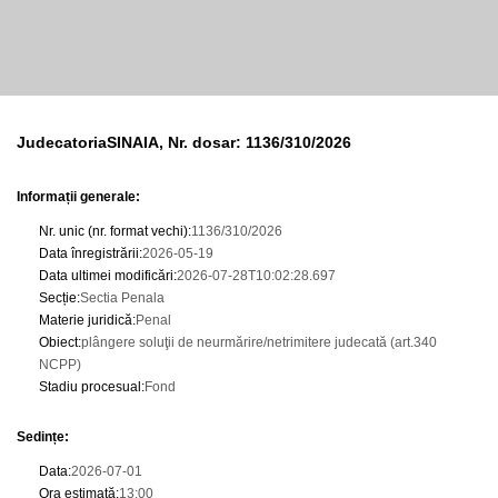
JudecatoriaSINAIA, Nr. dosar: 1136/310/2026
Informații generale:
Nr. unic (nr. format vechi)
:
1136/310/2026
Data înregistrării
:
2026-05-19
Data ultimei modificări
:
2026-07-28T10:02:28.697
Secție
:
Sectia Penala
Materie juridică
:
Penal
Obiect
:
plângere soluţii de neurmărire/netrimitere judecată (art.340
NCPP)
Stadiu procesual
:
Fond
Sedințe
:
Data
:
2026-07-01
Ora estimată
:
13:00