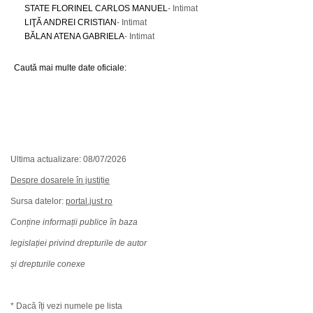
STATE FLORINEL CARLOS MANUEL
- Intimat
LIŢĂ ANDREI CRISTIAN
- Intimat
BĂLAN ATENA GABRIELA
- Intimat
Caută mai multe date oficiale:
Ultima actualizare: 08/07/2026
Despre dosarele în justiție
Sursa datelor:
portal.just.ro
Conține informații publice în baza
legislației privind drepturile de autor
și drepturile conexe
* Dacă îți vezi numele pe lista