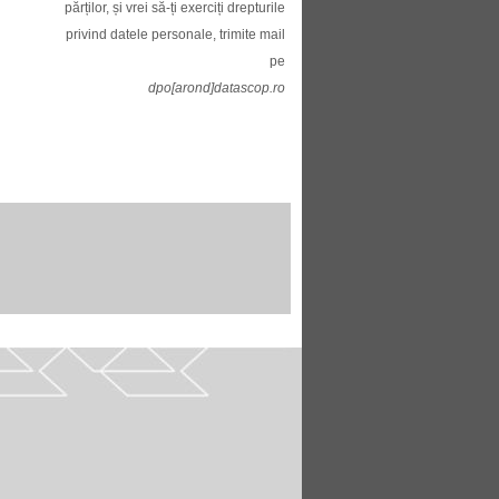
părților, și vrei să-ți exerciți drepturile
privind datele personale, trimite mail
pe
dpo[arond]datascop.ro