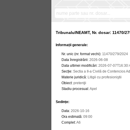
TribunalulNEAMT, Nr. dosar: 11470/27
Informații generale:
Nr. unic (nr. format vechi)
:
11470/279/2024
Data înregistrării
:
2026-06-08
Data ultimei modificări
:
2026-07-07T16:30:
Secție
:
Sectia a II-a Civilă de Contencios Adm
Materie juridică
:
Litigii cu profesioniştii
Obiect
:
pretenţii
Stadiu procesual
:
Apel
Sedințe
:
Data
:
2026-10-16
Ora estimată
:
09:00
Complet
:
A6