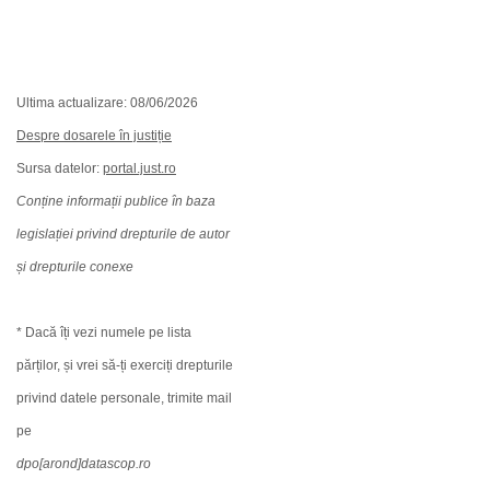
Ultima actualizare: 08/06/2026
Despre dosarele în justiție
Sursa datelor:
portal.just.ro
Conține informații publice în baza
legislației privind drepturile de autor
și drepturile conexe
* Dacă îți vezi numele pe lista
părților, și vrei să-ți exerciți drepturile
privind datele personale, trimite mail
pe
dpo[arond]datascop.ro