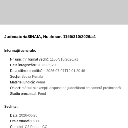
JudecatoriaSINAIA, Nr. dosar: 1155/310/2026/a1
Informații generale:
Nr. unic (nr. format vechi)
:
1155/310/2026/a1
Data înregistrării
:
2026-05-20
Data ultimei modificări
:
2026-07-07T12:01:20.48
Secție
:
Sectia Penala
Materie juridică
:
Penal
Obiect
:
măsuri şi excepţii dispuse de judecătorul de cameră preliminară
Stadiu procesual
:
Fond
Sedințe
:
Data
:
2026-06-25
Ora estimată
:
09:00
Complet
:
C3 Penal - CC