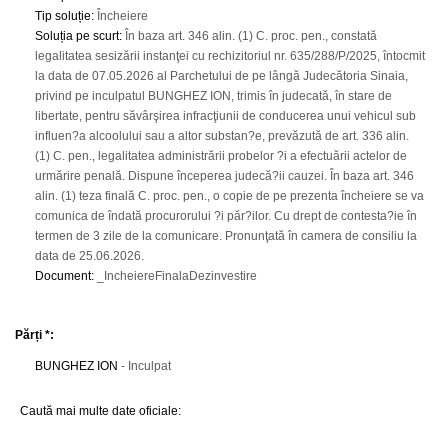
Tip soluție
:
Încheiere
Soluția pe scurt
:
În baza art. 346 alin. (1) C. proc. pen., constată
legalitatea sesizării instanţei cu rechizitoriul nr. 635/288/P/2025, întocmit
la data de 07.05.2026 al Parchetului de pe lângă Judecătoria Sinaia,
privind pe inculpatul BUNGHEZ ION, trimis în judecată, în stare de
libertate, pentru săvârşirea infracţiunii de conducerea unui vehicul sub
influen?a alcoolului sau a altor substan?e, prevăzută de art. 336 alin.
(1) C. pen., legalitatea administrării probelor ?i a efectuării actelor de
urmărire penală. Dispune începerea judecă?ii cauzei. În baza art. 346
alin. (1) teza finală C. proc. pen., o copie de pe prezenta încheiere se va
comunica de îndată procurorului ?i păr?ilor. Cu drept de contesta?ie în
termen de 3 zile de la comunicare. Pronunţată în camera de consiliu la
data de 25.06.2026.
Document
:
_IncheiereFinalaDezinvestire
Părți *:
BUNGHEZ ION
- Inculpat
Caută mai multe date oficiale: