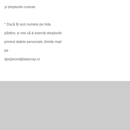
și drepturile conexe
* Dacă îți vezi numele pe lista
părților, și vrei să-ți exerciți drepturile
privind datele personale, trimite mail
pe
dpo[arond]datascop.ro