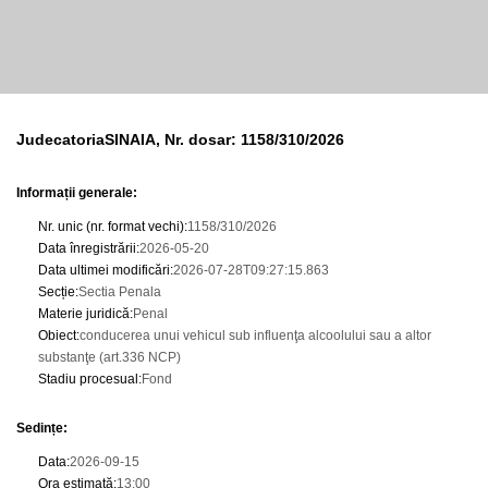
JudecatoriaSINAIA, Nr. dosar: 1158/310/2026
Informații generale:
Nr. unic (nr. format vechi)
:
1158/310/2026
Data înregistrării
:
2026-05-20
Data ultimei modificări
:
2026-07-28T09:27:15.863
Secție
:
Sectia Penala
Materie juridică
:
Penal
Obiect
:
conducerea unui vehicul sub influenţa alcoolului sau a altor
substanţe (art.336 NCP)
Stadiu procesual
:
Fond
Sedințe
:
Data
:
2026-09-15
Ora estimată
:
13:00