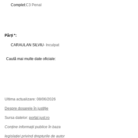
Complet
:
C3 Penal
Părți *:
CARAULAN SILVIU
- Inculpat
Caută mai multe date oficiale:
Ultima actualizare: 08/06/2026
Despre dosarele în justiție
Sursa datelor:
portal.just.ro
Conține informații publice în baza
legislației privind drepturile de autor