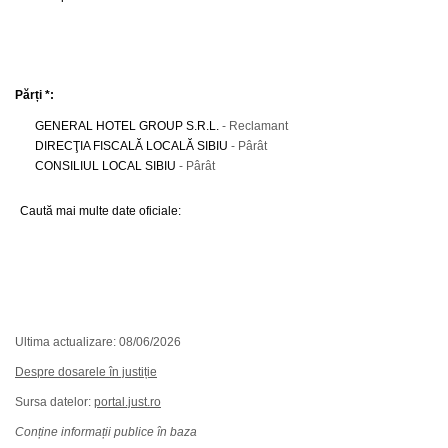
Părți *:
GENERAL HOTEL GROUP S.R.L.
- Reclamant
DIRECŢIA FISCALĂ LOCALĂ SIBIU
- Pârât
CONSILIUL LOCAL SIBIU
- Pârât
Caută mai multe date oficiale:
Ultima actualizare: 08/06/2026
Despre dosarele în justiție
Sursa datelor:
portal.just.ro
Conține informații publice în baza