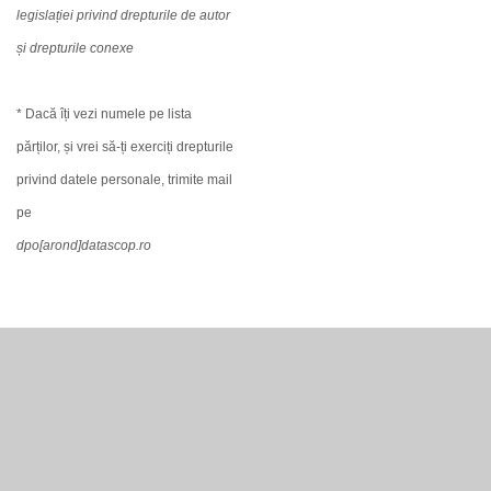
legislației privind drepturile de autor
și drepturile conexe
* Dacă îți vezi numele pe lista
părților, și vrei să-ți exerciți drepturile
privind datele personale, trimite mail
pe
dpo[arond]datascop.ro