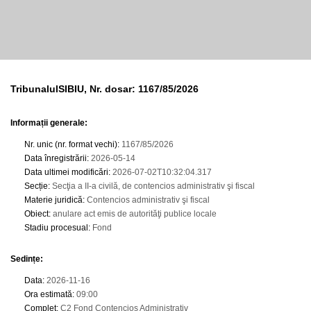
TribunalulSIBIU, Nr. dosar: 1167/85/2026
Informații generale:
Nr. unic (nr. format vechi)
:
1167/85/2026
Data înregistrării
:
2026-05-14
Data ultimei modificări
:
2026-07-02T10:32:04.317
Secție
:
Secţia a II-a civilă, de contencios administrativ şi fiscal
Materie juridică
:
Contencios administrativ şi fiscal
Obiect
:
anulare act emis de autorităţi publice locale
Stadiu procesual
:
Fond
Sedințe
:
Data
:
2026-11-16
Ora estimată
:
09:00
Complet
:
C2 Fond Contencios Administrativ