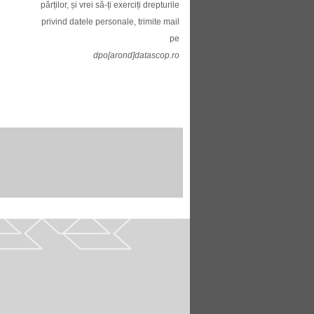
părților, și vrei să-ți exerciți drepturile
privind datele personale, trimite mail
pe
dpo[arond]datascop.ro