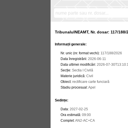
TribunalulNEAMT, Nr. dosar: 117/188/
Informații generale:
Nr. unic (nr. format vechi)
:
117/188/2026
Data înregistrării
:
2026-06-11
Data ultimei modificări
:
2026-07-30T13:10:
Secție
:
Sectia I Civilă
Materie juridică
:
Civil
Obiect
:
rectificare carte funciară
Stadiu procesual
:
Apel
Sedințe
:
Data
:
2027-02-25
Ora estimată
:
09:00
Complet
:
AN2-AC+CA