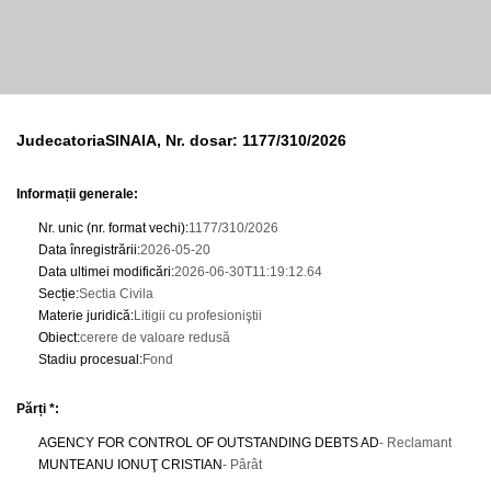
JudecatoriaSINAIA, Nr. dosar: 1177/310/2026
Informații generale:
Nr. unic (nr. format vechi)
:
1177/310/2026
Data înregistrării
:
2026-05-20
Data ultimei modificări
:
2026-06-30T11:19:12.64
Secție
:
Sectia Civila
Materie juridică
:
Litigii cu profesioniştii
Obiect
:
cerere de valoare redusă
Stadiu procesual
:
Fond
Părți *:
AGENCY FOR CONTROL OF OUTSTANDING DEBTS AD
- Reclamant
MUNTEANU IONUŢ CRISTIAN
- Pârât