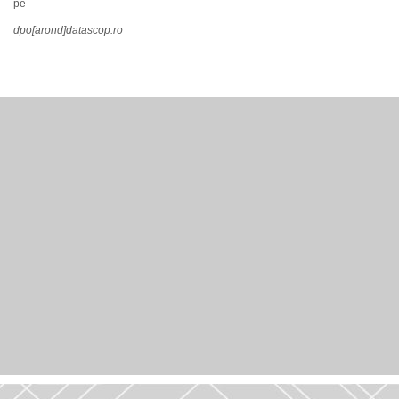
pe
dpo[arond]datascop.ro