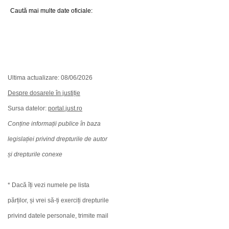
Caută mai multe date oficiale:
Ultima actualizare: 08/06/2026
Despre dosarele în justiție
Sursa datelor:
portal.just.ro
Conține informații publice în baza
legislației privind drepturile de autor
și drepturile conexe
* Dacă îți vezi numele pe lista
părților, și vrei să-ți exerciți drepturile
privind datele personale, trimite mail