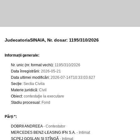
JudecatoriaSINAIA, Nr. dosar: 1195/310/2026
Informații generale:
Nr. unic (nr. format vechi)
:
1195/310/2026
Data înregistrării
:
2026-05-21
Data ultimei modificări
:
2026-07-14T10:33:03.627
Secție
:
Sectia Civila
Materie juridică
:
Civil
Obiect
:
contestaţie la executare
Stadiu procesual
:
Fond
Părți *:
DOBRII ANDREEA
- Contestator
MERCEDES BENZ-LEASING IFN S.A.
- Intimat
SCPEJ GOSLAN ŞI STÎNGĂ
- Intimat