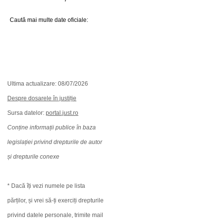
Caută mai multe date oficiale:
Ultima actualizare: 08/07/2026
Despre dosarele în justiție
Sursa datelor:
portal.just.ro
Conține informații publice în baza
legislației privind drepturile de autor
și drepturile conexe
* Dacă îți vezi numele pe lista
părților, și vrei să-ți exerciți drepturile
privind datele personale, trimite mail