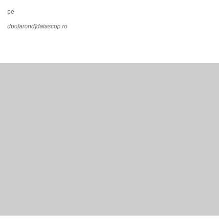
pe
dpo[arond]datascop.ro