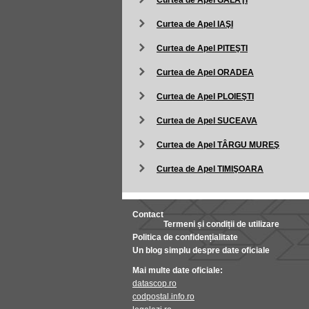
Curtea de Apel GALAŢI
Curtea de Apel IAŞI
Curtea de Apel PITEŞTI
Curtea de Apel ORADEA
Curtea de Apel PLOIEŞTI
Curtea de Apel SUCEAVA
Curtea de Apel TÂRGU MUREŞ
Curtea de Apel TIMIŞOARA
Contact
Termeni și condiții de utilizare
Politica de confidențialitate
Un blog simplu despre date oficiale
Mai multe date oficiale:
datascop.ro
codpostal.info.ro