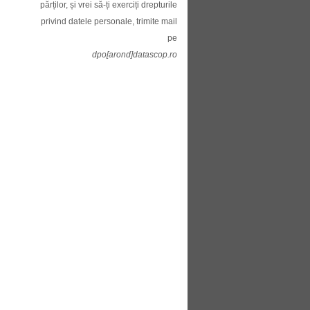
părților, și vrei să-ți exerciți drepturile
privind datele personale, trimite mail
pe
dpo[arond]datascop.ro