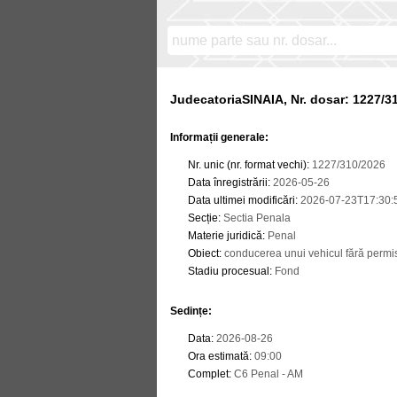
JudecatoriaSINAIA, Nr. dosar: 1227/3
Informații generale:
Nr. unic (nr. format vechi)
:
1227/310/2026
Data înregistrării
:
2026-05-26
Data ultimei modificări
:
2026-07-23T17:30:
Secție
:
Sectia Penala
Materie juridică
:
Penal
Obiect
:
conducerea unui vehicul fără permi
Stadiu procesual
:
Fond
Sedințe
:
Data
:
2026-08-26
Ora estimată
:
09:00
Complet
:
C6 Penal - AM