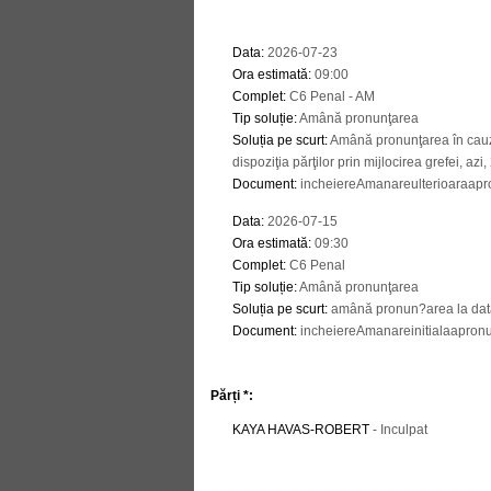
Data
:
2026-07-23
Ora estimată
:
09:00
Complet
:
C6 Penal - AM
Tip soluție
:
Amână pronunţarea
Soluția pe scurt
:
Amână pronunţarea în cauză
dispoziţia părţilor prin mijlocirea grefei, azi
Document
:
incheiereAmanareulterioaraapro
Data
:
2026-07-15
Ora estimată
:
09:30
Complet
:
C6 Penal
Tip soluție
:
Amână pronunţarea
Soluția pe scurt
:
amână pronun?area la dat
Document
:
incheiereAmanareinitialaapronu
Părți *:
KAYA HAVAS-ROBERT
- Inculpat