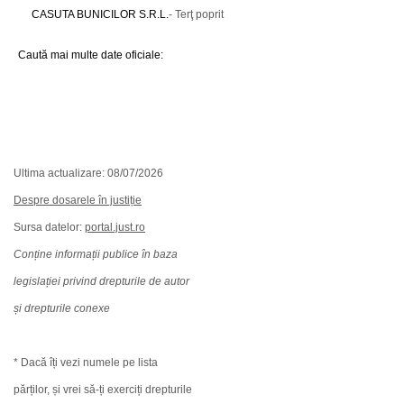
CASUTA BUNICILOR S.R.L.
- Terţ poprit
Caută mai multe date oficiale:
Ultima actualizare: 08/07/2026
Despre dosarele în justiție
Sursa datelor:
portal.just.ro
Conține informații publice în baza
legislației privind drepturile de autor
și drepturile conexe
* Dacă îți vezi numele pe lista
părților, și vrei să-ți exerciți drepturile