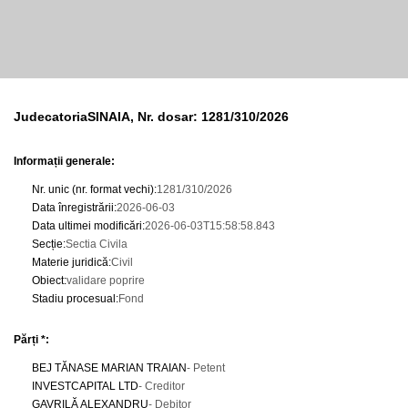
JudecatoriaSINAIA, Nr. dosar: 1281/310/2026
Informații generale:
Nr. unic (nr. format vechi)
:
1281/310/2026
Data înregistrării
:
2026-06-03
Data ultimei modificări
:
2026-06-03T15:58:58.843
Secție
:
Sectia Civila
Materie juridică
:
Civil
Obiect
:
validare poprire
Stadiu procesual
:
Fond
Părți *:
BEJ TĂNASE MARIAN TRAIAN
- Petent
INVESTCAPITAL LTD
- Creditor
GAVRILĂ ALEXANDRU
- Debitor