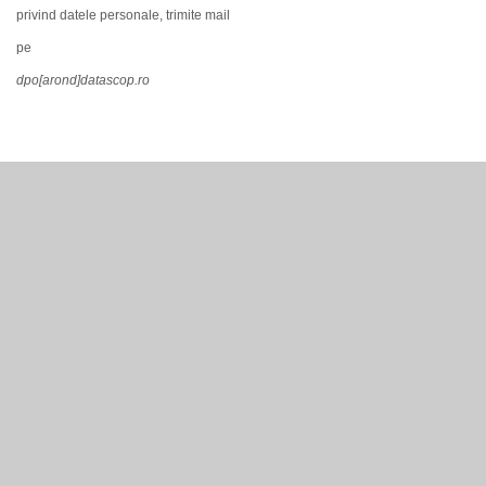
privind datele personale, trimite mail
pe
dpo[arond]datascop.ro