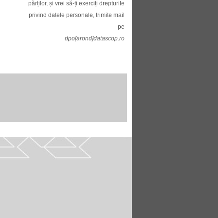
părților, și vrei să-ți exerciți drepturile
privind datele personale, trimite mail
pe
dpo[arond]datascop.ro