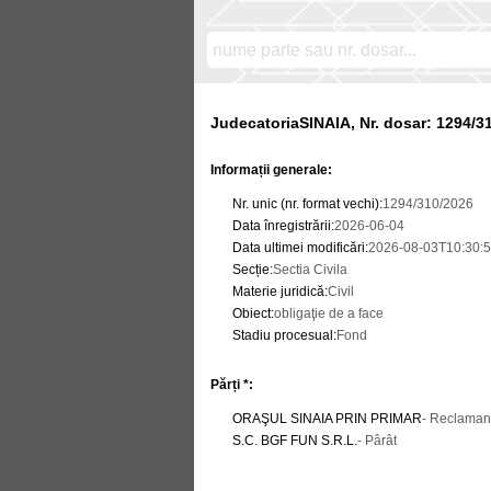
JudecatoriaSINAIA, Nr. dosar: 1294/3
Informații generale:
Nr. unic (nr. format vechi)
:
1294/310/2026
Data înregistrării
:
2026-06-04
Data ultimei modificări
:
2026-08-03T10:30:5
Secție
:
Sectia Civila
Materie juridică
:
Civil
Obiect
:
obligaţie de a face
Stadiu procesual
:
Fond
Părți *:
ORAŞUL SINAIA PRIN PRIMAR
- Reclaman
S.C. BGF FUN S.R.L.
- Pârât