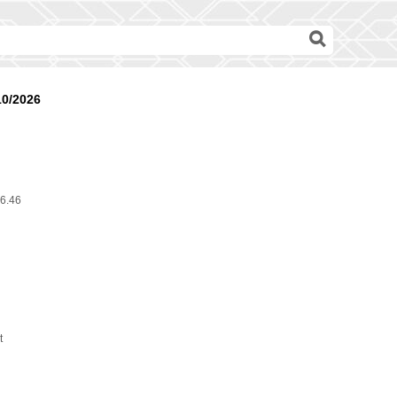
10/2026
6.46
t