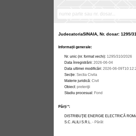
JudecatoriaSINAIA, Nr. dosar: 1295/3
Informații generale:
Nr. unic (nr. format vechi)
:
1295/310/2026
Data înregistrării
:
2026-06-04
Data ultimei modificări
:
2026-06-09T10:12:
Secție
:
Sectia Civila
Materie juridică
:
Civil
Obiect
:
pretenţii
Stadiu procesual
:
Fond
Părți *:
DISTRIBUŢIE ENERGIE ELECTRICĂ ROMÂ
S.C. ALILI S.R.L.
- Pârât