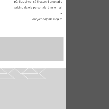
părților, și vrei să-ți exerciți drepturile
privind datele personale, trimite mail
pe
dpo[arond]datascop.ro