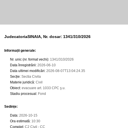
JudecatoriaSINAIA, Nr. dosar: 1341/310/2026
Informații generale:
Nr. unic (nr. format vechi)
:
1341/310/2026
Data înregistrării
:
2026-06-10
Data ultimei modificări
:
2026-08-07T13:04:24.35
Secție
:
Sectia Civila
Materie juridică
:
Civil
Obiect
:
evacuare art. 1033 CPC ş.u.
Stadiu procesual
:
Fond
Sedințe
:
Data
:
2026-10-15
Ora estimată
:
10:30
Complet
:
C2 Civil - CC