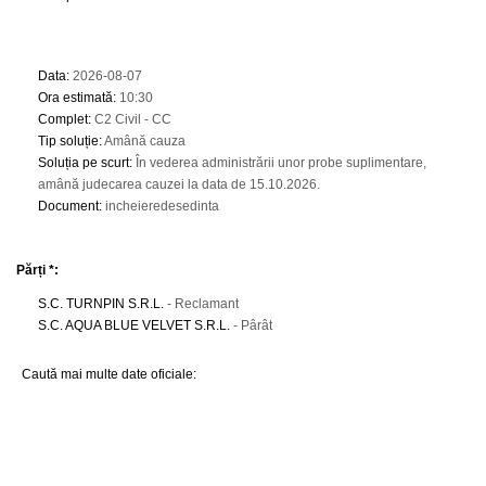
Data
:
2026-08-07
Ora estimată
:
10:30
Complet
:
C2 Civil - CC
Tip soluție
:
Amână cauza
Soluția pe scurt
:
În vederea administrării unor probe suplimentare,
amână judecarea cauzei la data de 15.10.2026.
Document
:
incheieredesedinta
Părți *:
S.C. TURNPIN S.R.L.
- Reclamant
S.C. AQUA BLUE VELVET S.R.L.
- Pârât
Caută mai multe date oficiale: