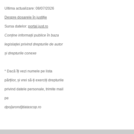
Ultima actualizare: 08/07/2026
Despre dosarele în justiție
Sursa datelor:
portal.just.ro
Conține informații publice în baza
legislației privind drepturile de autor
și drepturile conexe
* Dacă îți vezi numele pe lista
părților, și vrei să-ți exerciți drepturile
privind datele personale, trimite mail
pe
dpo[arond]datascop.ro