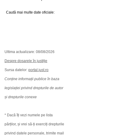
Caută mai multe date oficiale:
Ultima actualizare: 08/08/2026
Despre dosarele în justiție
Sursa datelor:
portal.just.ro
Conține informații publice în baza
legislației privind drepturile de autor
și drepturile conexe
* Dacă îți vezi numele pe lista
părților, și vrei să-ți exerciți drepturile
privind datele personale, trimite mail