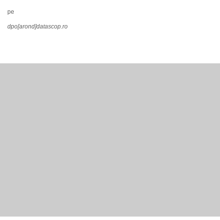
pe
dpo[arond]datascop.ro