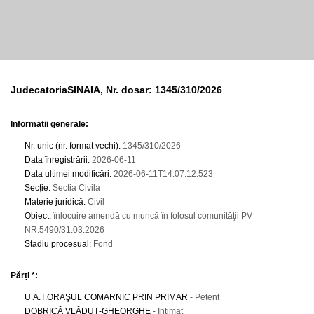
JudecatoriaSINAIA, Nr. dosar: 1345/310/2026
Informații generale:
Nr. unic (nr. format vechi)
:
1345/310/2026
Data înregistrării
:
2026-06-11
Data ultimei modificări
:
2026-06-11T14:07:12.523
Secție
:
Sectia Civila
Materie juridică
:
Civil
Obiect
:
înlocuire amendă cu muncă în folosul comunităţii PV
NR.5490/31.03.2026
Stadiu procesual
:
Fond
Părți *:
U.A.T.ORAŞUL COMARNIC PRIN PRIMAR
- Petent
DOBRICĂ VLĂDUŢ-GHEORGHE
- Intimat