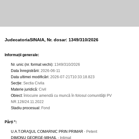
JudecatoriaSINAIA, Nr. dosar: 1349/310/2026
Informații generale:
Nr. unic (nr. format vechi)
:
1349/310/2026
Data înregistrării
:
2026-06-11
Data ultimei modificări
:
2026-07-21T10:33:18.823
Secție
:
Sectia Civila
Materie juridică
:
Civil
Obiect
:
înlocuire amendă cu muncă în folosul comunităţii PV
NR.128/24.11.2022
Stadiu procesual
:
Fond
Părți *:
U.A.T.ORAŞUL COMARNIC PRIN PRIMAR
- Petent
DIMONU GEORGE-MIHAIL
- Intimat