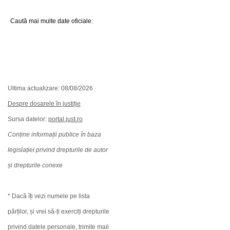
Caută mai multe date oficiale:
Ultima actualizare: 08/08/2026
Despre dosarele în justiție
Sursa datelor:
portal.just.ro
Conține informații publice în baza
legislației privind drepturile de autor
și drepturile conexe
* Dacă îți vezi numele pe lista
părților, și vrei să-ți exerciți drepturile
privind datele personale, trimite mail