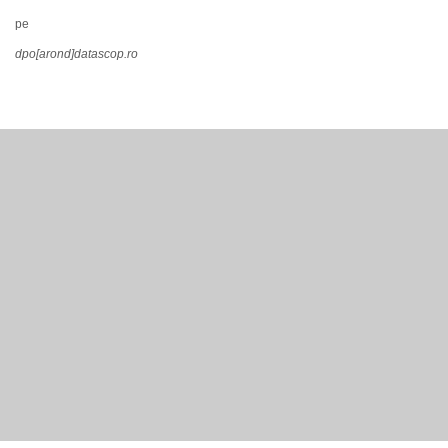
pe
dpo[arond]datascop.ro