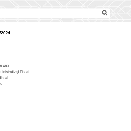
/2024
8.483
inistrativ şi Fiscal
fiscal
ie