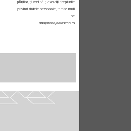
părților, și vrei să-ți exerciți drepturile
privind datele personale, trimite mail
pe
dpo[arond]datascop.ro