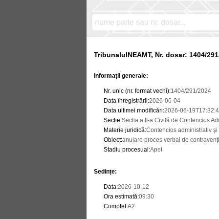
TribunalulNEAMT, Nr. dosar: 1404/291
Informații generale:
Nr. unic (nr. format vechi)
:
1404/291/2024
Data înregistrării
:
2026-06-04
Data ultimei modificări
:
2026-06-19T17:32:4
Secție
:
Sectia a II-a Civilă de Contencios Adm
Materie juridică
:
Contencios administrativ şi 
Obiect
:
anulare proces verbal de contravenţ
Stadiu procesual
:
Apel
Sedințe
:
Data
:
2026-10-12
Ora estimată
:
09:30
Complet
:
A2