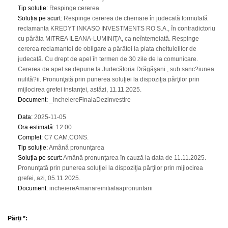
Tip soluție
:
Respinge cererea
Soluția pe scurt
:
Respinge cererea de chemare în judecată formulată
reclamanta KREDYT INKASO INVESTMENTS RO S.A., în contradictoriu
cu pârâta MITREA ILEANA-LUMINIŢA, ca neîntemeiată. Respinge
cererea reclamantei de obligare a pârâtei la plata cheltuielilor de
judecată. Cu drept de apel în termen de 30 zile de la comunicare.
Cererea de apel se depune la Judecătoria Drăgăşani , sub sanc?iunea
nulită?ii. Pronunţată prin punerea soluţiei la dispoziţia părţilor prin
mijlocirea grefei instanţei, astăzi, 11.11.2025.
Document
:
_IncheiereFinalaDezinvestire
Data
:
2025-11-05
Ora estimată
:
12:00
Complet
:
C7 CAM.CONS.
Tip soluție
:
Amână pronunţarea
Soluția pe scurt
:
Amână pronunţarea în cauză la data de 11.11.2025.
Pronunţată prin punerea soluţiei la dispoziţia părţilor prin mijlocirea
grefei, azi, 05.11.2025.
Document
:
incheiereAmanareinitialaapronuntarii
Părți *: