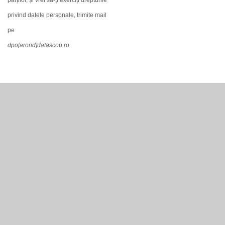
părților, și vrei să-ți exerciți drepturile
privind datele personale, trimite mail
pe
dpo[arond]datascop.ro