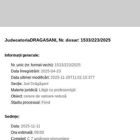
JudecatoriaDRAGASANI, Nr. dosar: 1533/223/2025
Informații generale:
Nr. unic (nr. format vechi)
:
1533/223/2025
Data înregistrării
:
2025-04-23
Data ultimei modificări
:
2025-11-28T11:01:10.377
Secție
:
Jud Drăgăşani
Materie juridică
:
Litigii cu profesioniştii
Obiect
:
cerere de valoare redusă
Stadiu procesual
:
Fond
Sedințe
:
Data
:
2025-11-11
Ora estimată
:
09:00
Complet
:
C 7 amânare pronunţare