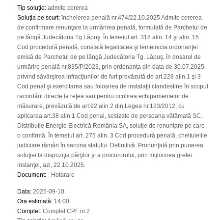
Tip soluție
:
admite cererea
Soluția pe scurt
:
încheierea penală nr.474/22.10.2025 Admite cererea
de confirmare renunţare la urmărirea penală, formulată de Parchetul de
pe lângă Judecătoria Tg Lăpuş. În temeiul art. 318 alin. 14 şi alin. 15
Cod procedură penală, constată legalitatea şi temeinicia ordonanţei
emisă de Parchetul de pe lângă Judecătoria Tg. Lăpuş, în dosarul de
urmărire penală nr.835/P/2023, prin ordonanţa din data de 30.07.2025,
privind săvârşirea infracţiunilor de furt prevăzută de art.228 alin.1 şi 3
Cod penal şi exercitarea sau folosirea de instalaţii clandestine în scopul
racordării directe la reţea sau pentru ocolirea echipamentelor de
măsurare, prevăzută de art.92 alin.2 din Legea nr.123/2012, cu
aplicarea art.38 alin.1 Cod penal, sesizate de persoana vătămată SC.
Distribuţie Energie Electrică România SA, soluţie de renunţare pe care
o confirmă. În temeiul art. 275 alin. 3 Cod procedură penală, cheltuielile
judiciare rămân în sarcina statului. Definitivă. Pronunţată prin punerea
soluţiei la dispoziţia părţilor şi a procurorului, prin mijlocirea grefei
instanţei, azi, 22.10.2025.
Document
:
_Hotarare
Data
:
2025-09-10
Ora estimată
:
14:00
Complet
:
Complet CPF nr.2