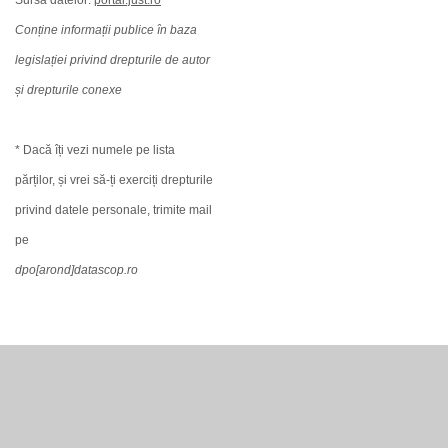
Sursa datelor:
portal.just.ro
Conține informații publice în baza
legislației privind drepturile de autor
și drepturile conexe
* Dacă îți vezi numele pe lista
părților, și vrei să-ți exerciți drepturile
privind datele personale, trimite mail
pe
dpo[arond]datascop.ro