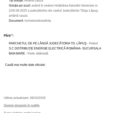
Tip soluție
:
Amână cauza
Soluția pe scurt
:
având în vedere Hotărârea Adunării Generale nr.
2/26.08.2025 a judecătorilor din cadrul Judecătoriei Târgu Lăpuş,
amână cauza.
Document
:
incheieredesedinta
Părți *:
PARCHETUL DE PE LÂNGĂ JUDECĂTORIA TG. LĂPUŞ
- Petent
S.C DISTRIBUŢIE ENERGIE ELECTRICĂ ROMÂNIA- SUCURSALA
BAIA MARE
- Parte vătămată
Caută mai multe date oficiale:
Ultima actualizare: 08/10/2026
Despre dosarele în justiție