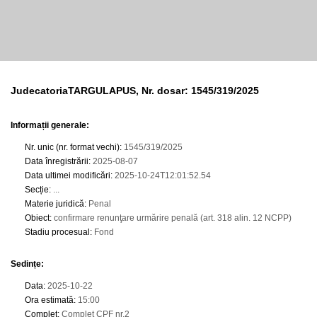
JudecatoriaTARGULAPUS, Nr. dosar: 1545/319/2025
Informații generale:
Nr. unic (nr. format vechi)
:
1545/319/2025
Data înregistrării
:
2025-08-07
Data ultimei modificări
:
2025-10-24T12:01:52.54
Secție
:
...
Materie juridică
:
Penal
Obiect
:
confirmare renunţare urmărire penală (art. 318 alin. 12 NCPP)
Stadiu procesual
:
Fond
Sedințe
:
Data
:
2025-10-22
Ora estimată
:
15:00
Complet
:
Complet CPF nr.2