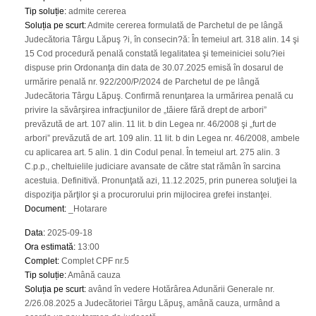
Tip soluție
:
admite cererea
Soluția pe scurt
:
Admite cererea formulată de Parchetul de pe lângă
Judecătoria Târgu Lăpuş ?i, în consecin?ă: În temeiul art. 318 alin. 14 şi
15 Cod procedură penală constată legalitatea şi temeiniciei solu?iei
dispuse prin Ordonanţa din data de 30.07.2025 emisă în dosarul de
urmărire penală nr. 922/200/P/2024 de Parchetul de pe lângă
Judecătoria Târgu Lăpuş. Confirmă renunţarea la urmărirea penală cu
privire la săvârşirea infracţiunilor de „tăiere fără drept de arbori”
prevăzută de art. 107 alin. 11 lit. b din Legea nr. 46/2008 şi „furt de
arbori” prevăzută de art. 109 alin. 11 lit. b din Legea nr. 46/2008, ambele
cu aplicarea art. 5 alin. 1 din Codul penal. În temeiul art. 275 alin. 3
C.p.p., cheltuielile judiciare avansate de către stat rămân în sarcina
acestuia. Definitivă. Pronunţată azi, 11.12.2025, prin punerea soluţiei la
dispoziţia părţilor şi a procurorului prin mijlocirea grefei instanţei.
Document
:
_Hotarare
Data
:
2025-09-18
Ora estimată
:
13:00
Complet
:
Complet CPF nr.5
Tip soluție
:
Amână cauza
Soluția pe scurt
:
având în vedere Hotărârea Adunării Generale nr.
2/26.08.2025 a Judecătoriei Târgu Lăpuş, amână cauza, urmând a