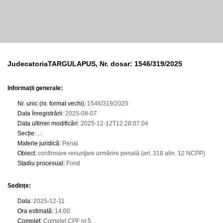
JudecatoriaTARGULAPUS, Nr. dosar: 1546/319/2025
Informații generale:
Nr. unic (nr. format vechi)
:
1546/319/2025
Data înregistrării
:
2025-08-07
Data ultimei modificări
:
2025-12-12T12:28:07.04
Secție
:
...
Materie juridică
:
Penal
Obiect
:
confirmare renunţare urmărire penală (art. 318 alin. 12 NCPP)
Stadiu procesual
:
Fond
Sedințe
:
Data
:
2025-12-11
Ora estimată
:
14:00
Complet
:
Complet CPF nr.5