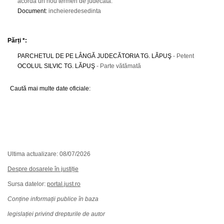
acorda un nou termen de judecată.
Document
:
incheieredesedinta
Părți *:
PARCHETUL DE PE LÂNGĂ JUDECĂTORIA TG. LĂPUŞ
- Petent
OCOLUL SILVIC TG. LĂPUŞ
- Parte vătămată
Caută mai multe date oficiale:
Ultima actualizare: 08/07/2026
Despre dosarele în justiție
Sursa datelor:
portal.just.ro
Conține informații publice în baza
legislației privind drepturile de autor