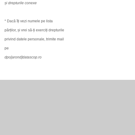
și drepturile conexe
* Dacă îți vezi numele pe lista
părților, și vrei să-ți exerciți drepturile
privind datele personale, trimite mail
pe
dpo[arond]datascop.ro