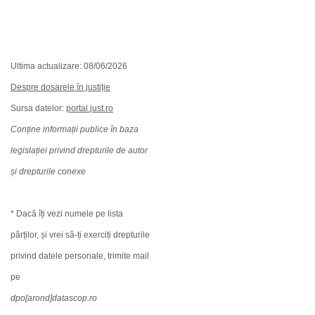
Ultima actualizare: 08/06/2026
Despre dosarele în justiție
Sursa datelor:
portal.just.ro
Conține informații publice în baza
legislației privind drepturile de autor
și drepturile conexe
* Dacă îți vezi numele pe lista
părților, și vrei să-ți exerciți drepturile
privind datele personale, trimite mail
pe
dpo[arond]datascop.ro