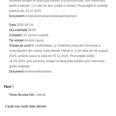
punerea soluţiei la dispoziţia părţilor şi a procurorului, prin mijlocirea
grefei instanţei. Cu cale de atac odată cu fondul. Pronunţată în sedinţă
publică din 25.11.2025.
Document
:
incheiereAmanareinitialaapronuntarii
Data
:
2025-09-16
Ora estimată
:
09:00
Complet
:
C5L prima instanta
Tip soluție
:
Amână cauza
Soluția pe scurt
:
În conformitate cu Hotărârea Adunării Generale a
Judecătorilor din cadrul Judecătoriei Piteşti nr. 3 din data de 26 august
2025, amână cauza la data de 25.11.2025. Pronunţată astăzi,
16.09.2025, prin punerea soluţiei la dispoziţia părţilor prin mijlocirea
grefei instanţei.
Document
:
incheieredesedinta
Părți *:
Toma Nicolae Alin
- Intimat
Caută mai multe date oficiale: