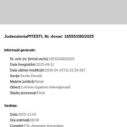
JudecatoriaPITESTI, Nr. dosar: 16555/280/2025
Informații generale:
Nr. unic (nr. format vechi)
:
16555/280/2025
Data înregistrării
:
2025-09-11
Data ultimei modificări
:
2026-04-14T11:31:54.937
Secție
:
Sectia Penală
Materie juridică
:
Penal
Obiect
:
Comisie rogatorie internaţională
Stadiu procesual
:
Fond
Sedințe
:
Data
:
2025-12-04
Ora estimată
:
08:30
Complet
:
C5L-Amanare pronuntare