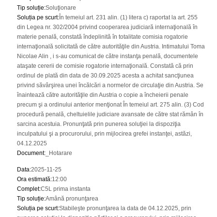
Tip soluție
:
Soluţionare
Soluția pe scurt
:
În temeiul art. 231 alin. (1) litera c) raportat la art. 255
din Legea nr. 302/2004 privind cooperarea judiciară internaţională în
materie penală, constată îndeplinită în totalitate comisia rogatorie
internaţională solicitată de către autorităţile din Austria. Intimatului Toma
Nicolae Alin , i s-au comunicat de către instanţa penală, documentele
ataşate cererii de comisie rogatorie internaţională. Constată că prin
ordinul de plată din data de 30.09.2025 acesta a achitat sancţiunea
privind săvârşirea unei încălcări a normelor de circulaţie din Austria. Se
înaintează către autorităţile din Austria o copie a încheierii penale
precum şi a ordinului anterior menţionat În temeiul art. 275 alin. (3) Cod
procedură penală, cheltuielile judiciare avansate de către stat rămân în
sarcina acestuia. Pronunţată prin punerea soluţiei la dispoziţia
inculpatului şi a procurorului, prin mijlocirea grefei instanţei, astăzi,
04.12.2025
Document
:
_Hotarare
Data
:
2025-11-25
Ora estimată
:
12:00
Complet
:
C5L prima instanta
Tip soluție
:
Amână pronunţarea
Soluția pe scurt
:
Stabileşte pronunţarea la data de 04.12.2025, prin