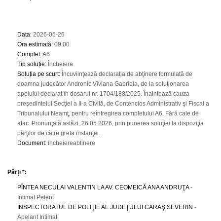
Data
:
2026-05-26
Ora estimată
:
09:00
Complet
:
A6
Tip soluție
:
Încheiere
Soluția pe scurt
:
Încuviinţează declaraţia de abţinere formulată de
doamna judecător Andronic Viviana Gabriela, de la soluţionarea
apelului declarat în dosarul nr. 1704/188/2025. Înaintează cauza
preşedintelui Secţiei a II-a Civilă, de Contencios Administrativ şi Fiscal a
Tribunalului Neamţ, pentru reîntregirea completului A6. Fără cale de
atac. Pronunţată astăzi, 26.05.2026, prin punerea soluţiei la dispoziţia
părţilor de către grefa instanţei.
Document
:
incheiereabtinere
Părți *:
PÎNTEA NECULAI VALENTIN LA AV. CEOMEICĂ ANA ANDRUŢA
-
Intimat Petent
INSPECTORATUL DE POLIŢIE AL JUDEŢULUI CARAŞ SEVERIN
-
Apelant Intimat