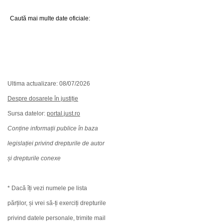
Caută mai multe date oficiale:
Ultima actualizare: 08/07/2026
Despre dosarele în justiție
Sursa datelor:
portal.just.ro
Conține informații publice în baza
legislației privind drepturile de autor
și drepturile conexe
* Dacă îți vezi numele pe lista
părților, și vrei să-ți exerciți drepturile
privind datele personale, trimite mail