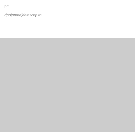
pe
dpo[arond]datascop.ro