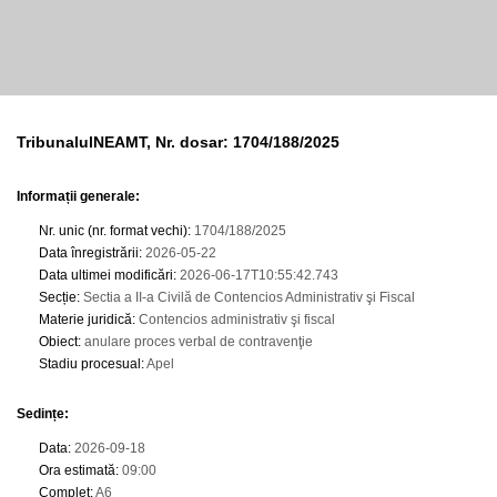
TribunalulNEAMT, Nr. dosar: 1704/188/2025
Informații generale:
Nr. unic (nr. format vechi)
:
1704/188/2025
Data înregistrării
:
2026-05-22
Data ultimei modificări
:
2026-06-17T10:55:42.743
Secție
:
Sectia a II-a Civilă de Contencios Administrativ şi Fiscal
Materie juridică
:
Contencios administrativ şi fiscal
Obiect
:
anulare proces verbal de contravenţie
Stadiu procesual
:
Apel
Sedințe
:
Data
:
2026-09-18
Ora estimată
:
09:00
Complet
:
A6