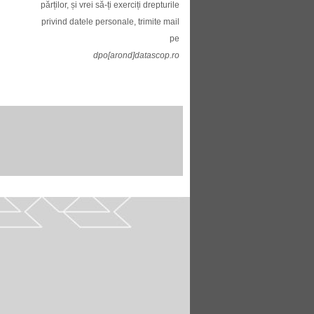
părților, și vrei să-ți exerciți drepturile
privind datele personale, trimite mail
pe
dpo[arond]datascop.ro