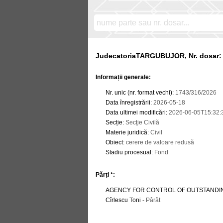
JudecatoriaTARGUBUJOR, Nr. dosar: 
Informații generale:
Nr. unic (nr. format vechi)
:
1743/316/2026
Data înregistrării
:
2026-05-18
Data ultimei modificări
:
2026-06-05T15:32:
Secție
:
Secţie Civilă
Materie juridică
:
Civil
Obiect
:
cerere de valoare redusă
Stadiu procesual
:
Fond
Părți *:
AGENCY FOR CONTROL OF OUTSTANDI
Cîrlescu Toni
- Pârât