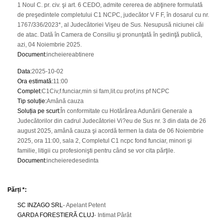
1 Noul C. pr. civ. şi art. 6 CEDO, admite cererea de abţinere formulată
de preşedintele completului C1 NCPC, judecător V F F, în dosarul cu nr.
1767/336/2023*, al Judecătoriei Vişeu de Sus. Nesupusă niciunei căi
de atac. Dată în Camera de Consiliu şi pronunţată în şedinţă publică,
azi, 04 Noiembrie 2025.
Document
:
incheiereabtinere
Data
:
2025-10-02
Ora estimată
:
11:00
Complet
:
C1Civ,f.funciar,min si fam,lit.cu prof,ins pf NCPC
Tip soluție
:
Amână cauza
Soluția pe scurt
:
În conformitate cu Hotărârea Adunării Generale a
Judecătorilor din cadrul Judecătoriei Vi?eu de Sus nr. 3 din data de 26
august 2025, amână cauza şi acordă termen la data de 06 Noiembrie
2025, ora 11:00, sala 2, Completul C1 ncpc fond funciar, minori şi
familie, litigii cu profesionişti pentru când se vor cita părţile.
Document
:
incheieredesedinta
Părți *:
SC INZAGO SRL
- Apelant Petent
GARDA FORESTIERĂ CLUJ
- Intimat Pârât