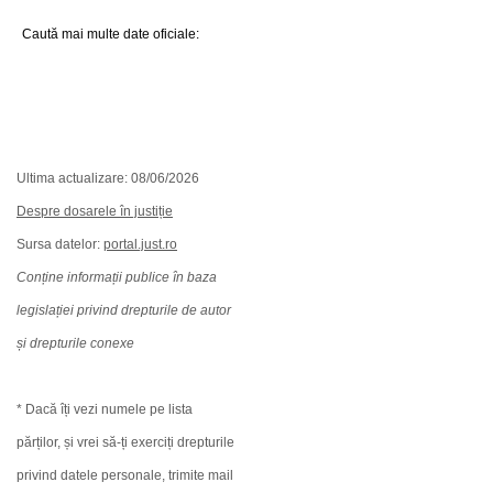
Caută mai multe date oficiale:
Ultima actualizare: 08/06/2026
Despre dosarele în justiție
Sursa datelor:
portal.just.ro
Conține informații publice în baza
legislației privind drepturile de autor
și drepturile conexe
* Dacă îți vezi numele pe lista
părților, și vrei să-ți exerciți drepturile
privind datele personale, trimite mail