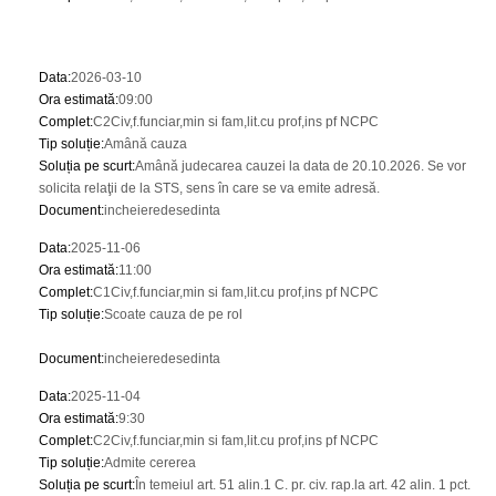
Data
:
2026-03-10
Ora estimată
:
09:00
Complet
:
C2Civ,f.funciar,min si fam,lit.cu prof,ins pf NCPC
Tip soluție
:
Amână cauza
Soluția pe scurt
:
Amână judecarea cauzei la data de 20.10.2026. Se vor
solicita relaţii de la STS, sens în care se va emite adresă.
Document
:
incheieredesedinta
Data
:
2025-11-06
Ora estimată
:
11:00
Complet
:
C1Civ,f.funciar,min si fam,lit.cu prof,ins pf NCPC
Tip soluție
:
Scoate cauza de pe rol
Document
:
incheieredesedinta
Data
:
2025-11-04
Ora estimată
:
9:30
Complet
:
C2Civ,f.funciar,min si fam,lit.cu prof,ins pf NCPC
Tip soluție
:
Admite cererea
Soluția pe scurt
:
În temeiul art. 51 alin.1 C. pr. civ. rap.la art. 42 alin. 1 pct.