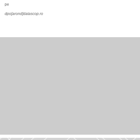
pe
dpo[arond]datascop.ro