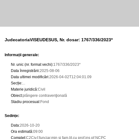
JudecatoriaVISEUDESUS, Nr. dosar: 1767/336/2023*
Informații generale:
Nr. unic (nr. format vechi)
:
1767/336/2023*
Data înregistrării
:
2025-08-06
Data ultimei modificări
:
2026-04-02T12:04:01.09
Secție
:
...
Materie juridică
:
Civil
Obiect
:
plângere contravenţională
Stadiu procesual
:
Fond
Sedințe
:
Data
:
2026-10-20
Ora estimată
:
09:00
Complet
:
C2Civ,f.funciar,min si fam,lit.cu prof,ins pf NCPC