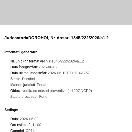
JudecatoriaDOROHOI, Nr. dosar: 1845/222/2026/a1.2
Informații generale:
Nr. unic (nr. format vechi)
:
1845/222/2026/a1.2
Data înregistrării
:
2026-06-02
Data ultimei modificări
:
2026-06-19T09:01:42.757
Secție
:
Dorohoi
Materie juridică
:
Penal
Obiect
:
verificare măsuri preventive (art.207 NCPP)
Stadiu procesual
:
Fond
Sedințe
:
Data
:
2026-06-03
Ora estimată
:
11:00
Complet
:
CP14