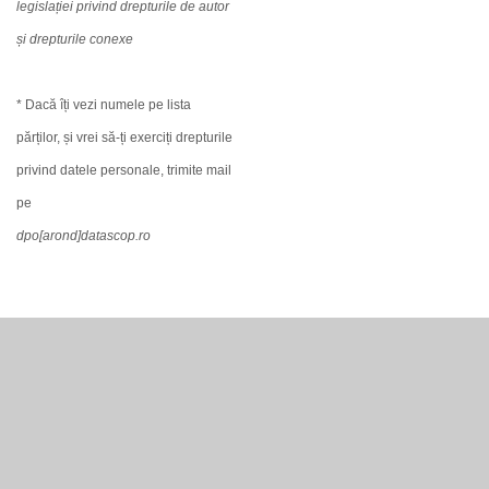
legislației privind drepturile de autor
și drepturile conexe
* Dacă îți vezi numele pe lista
părților, și vrei să-ți exerciți drepturile
privind datele personale, trimite mail
pe
dpo[arond]datascop.ro