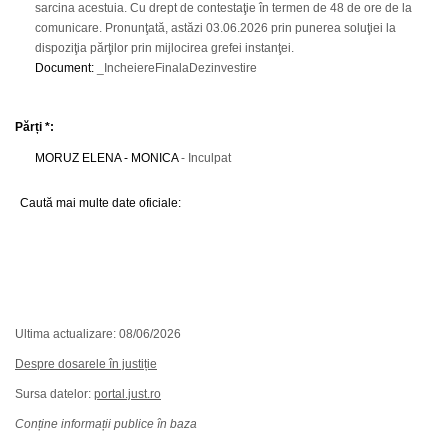
sarcina acestuia. Cu drept de contestaţie în termen de 48 de ore de la
comunicare. Pronunţată, astăzi 03.06.2026 prin punerea soluţiei la
dispoziţia părţilor prin mijlocirea grefei instanţei.
Document
:
_IncheiereFinalaDezinvestire
Părți *:
MORUZ ELENA - MONICA
- Inculpat
Caută mai multe date oficiale:
Ultima actualizare: 08/06/2026
Despre dosarele în justiție
Sursa datelor:
portal.just.ro
Conține informații publice în baza