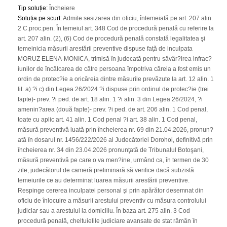
Tip soluție
:
Încheiere
Soluția pe scurt
:
Admite sesizarea din oficiu, întemeiată pe art. 207 alin.
2 C.proc.pen. În temeiul art. 348 Cod de procedură penală cu referire la
art. 207 alin. (2), (6) Cod de procedură penală constată legalitatea şi
temeinicia măsurii arestării preventive dispuse faţă de inculpata
MORUZ ELENA-MONICA, trimisă în judecată pentru săvâr?irea infrac?
iunilor de încălcarea de către persoana împotriva căreia a fost emis un
ordin de protec?ie a oricăreia dintre măsurile prevăzute la art. 12 alin. 1
lit. a) ?i c) din Legea 26/2024 ?i dispuse prin ordinul de protec?ie (trei
fapte)- prev. ?i ped. de art. 18 alin. 1 ?i alin. 3 din Legea 26/2024, ?i
amenin?area (două fapte)- prev. ?i ped. de art. 206 alin. 1 Cod penal,
toate cu aplic art. 41 alin. 1 Cod penal ?i art. 38 alin. 1 Cod penal,
măsură preventivă luată prin încheierea nr. 69 din 21.04.2026, pronun?
ată în dosarul nr. 1456/222/2026 al Judecătoriei Dorohoi, definitivă prin
încheierea nr. 34 din 23.04.2026 pronunţată de Tribunalul Botoşani,
măsură preventivă pe care o va men?ine, urmând ca, în termen de 30
zile, judecătorul de cameră preliminară să verifice dacă subzistă
temeiurile ce au determinat luarea măsurii arestării preventive.
Respinge cererea inculpatei personal şi prin apărător desemnat din
oficiu de înlocuire a măsurii arestului preventiv cu măsura controlului
judiciar sau a arestului la domiciliu. În baza art. 275 alin. 3 Cod
procedură penală, cheltuielile judiciare avansate de stat rămân în