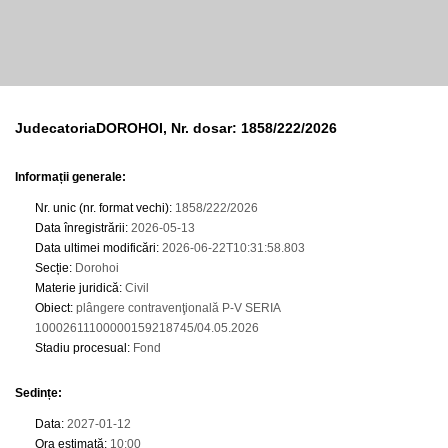
JudecatoriaDOROHOI, Nr. dosar: 1858/222/2026
Informații generale:
Nr. unic (nr. format vechi)
:
1858/222/2026
Data înregistrării
:
2026-05-13
Data ultimei modificări
:
2026-06-22T10:31:58.803
Secție
:
Dorohoi
Materie juridică
:
Civil
Obiect
:
plângere contravenţională P-V SERIA
10002611100000159218745/04.05.2026
Stadiu procesual
:
Fond
Sedințe
:
Data
:
2027-01-12
Ora estimată
:
10:00