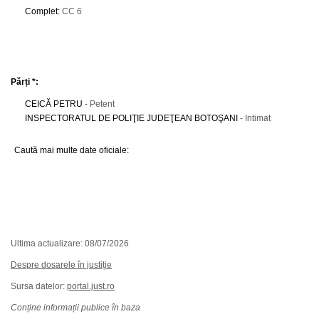
Complet
:
CC 6
Părți *:
CEICĂ PETRU
- Petent
INSPECTORATUL DE POLIŢIE JUDEŢEAN BOTOŞANI
- Intimat
Caută mai multe date oficiale:
Ultima actualizare: 08/07/2026
Despre dosarele în justiție
Sursa datelor:
portal.just.ro
Conține informații publice în baza