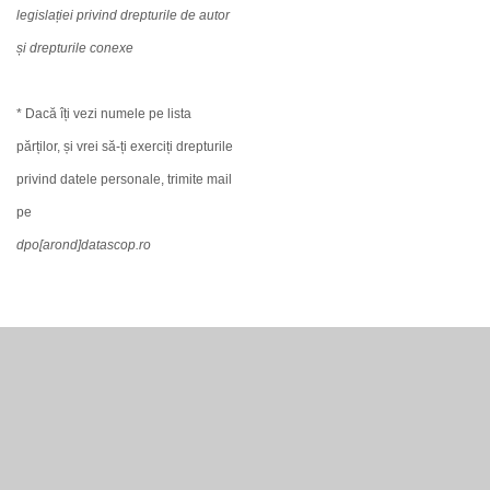
legislației privind drepturile de autor
și drepturile conexe
* Dacă îți vezi numele pe lista
părților, și vrei să-ți exerciți drepturile
privind datele personale, trimite mail
pe
dpo[arond]datascop.ro