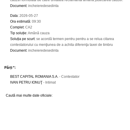
cauzei formulată de către unitatea reclamantă amână judecarea cauzei.
Document
:
incheieredesedinta
Data
:
2026-05-27
Ora estimată
:
09:30
Complet
:
CA2
Tip soluție
:
Amână cauza
Soluția pe scurt
:
se acordă termen pentru pentru a se relua citarea
contestatorului cu menţiunea de a achita diferenţa taxei de timbru
Document
:
incheieredesedinta
Părți *:
BEST CAPITAL ROMANIA S.A.
- Contestator
IVAN PETRU IONUŢ
- Intimat
Caută mai multe date oficiale: