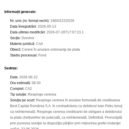
Informații generale:
Nr. unic (nr. format vechi)
:
1860/222/2026
Data înregistrării
:
2026-05-13
Data ultimei modificări
:
2026-07-28T17:07:23.1
Secție
:
Dorohoi
Materie juridică
:
Civil
Obiect
:
Cerere în anulare ordonanţa de plata
Stadiu procesual
:
Fond
Sedințe
:
Data
:
2026-06-22
Ora estimată
:
08:30
Complet
:
CA2
Tip soluție
:
Respinge cererea
Soluția pe scurt
:
Respinge cererea în anulare formulată de creditoarea
Best Capital România S.A. în contradictoriu cu debitorul Ivan Petru Ionuţ
ca neîntemeiată. Respinge cererea creditoarei de obligare a debitorului
la plata cheltuielilor de judecată, ca neîntemeiată. Definitivă. Pronunţată
prin punerea soluţiei la dispoziţia părţilor prin mijlocirea grefei instanţei