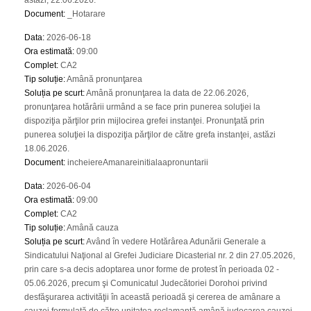
astăzi, 22.06.2026.
Document
:
_Hotarare
Data
:
2026-06-18
Ora estimată
:
09:00
Complet
:
CA2
Tip soluție
:
Amână pronunţarea
Soluția pe scurt
:
Amână pronunţarea la data de 22.06.2026,
pronunţarea hotărârii urmând a se face prin punerea soluţiei la
dispoziţia părţilor prin mijlocirea grefei instanţei. Pronunţată prin
punerea soluţiei la dispoziţia părţilor de către grefa instanţei, astăzi
18.06.2026.
Document
:
incheiereAmanareinitialaapronuntarii
Data
:
2026-06-04
Ora estimată
:
09:00
Complet
:
CA2
Tip soluție
:
Amână cauza
Soluția pe scurt
:
Având în vedere Hotărârea Adunării Generale a
Sindicatului Naţional al Grefei Judiciare Dicasterial nr. 2 din 27.05.2026,
prin care s-a decis adoptarea unor forme de protest în perioada 02 -
05.06.2026, precum şi Comunicatul Judecătoriei Dorohoi privind
desfăşurarea activităţii în această perioadă şi cererea de amânare a