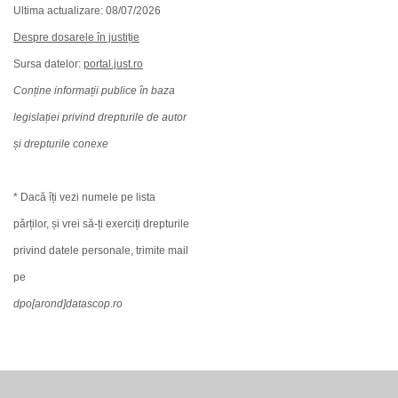
Ultima actualizare: 08/07/2026
Despre dosarele în justiție
Sursa datelor:
portal.just.ro
Conține informații publice în baza
legislației privind drepturile de autor
și drepturile conexe
* Dacă îți vezi numele pe lista
părților, și vrei să-ți exerciți drepturile
privind datele personale, trimite mail
pe
dpo[arond]datascop.ro