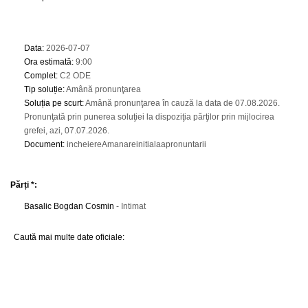
Data
:
2026-07-07
Ora estimată
:
9:00
Complet
:
C2 ODE
Tip soluție
:
Amână pronunţarea
Soluția pe scurt
:
Amână pronunţarea în cauză la data de 07.08.2026.
Pronunţată prin punerea soluţiei la dispoziţia părţilor prin mijlocirea
grefei, azi, 07.07.2026.
Document
:
incheiereAmanareinitialaapronuntarii
Părți *:
Basalic Bogdan Cosmin
- Intimat
Caută mai multe date oficiale: