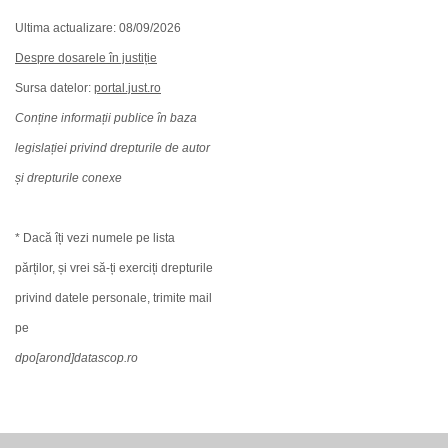
Ultima actualizare: 08/09/2026
Despre dosarele în justiție
Sursa datelor:
portal.just.ro
Conține informații publice în baza
legislației privind drepturile de autor
și drepturile conexe
* Dacă îți vezi numele pe lista
părților, și vrei să-ți exerciți drepturile
privind datele personale, trimite mail
pe
dpo[arond]datascop.ro