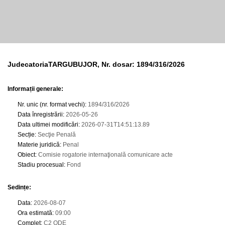
JudecatoriaTARGUBUJOR, Nr. dosar: 1894/316/2026
Informații generale:
Nr. unic (nr. format vechi)
:
1894/316/2026
Data înregistrării
:
2026-05-26
Data ultimei modificări
:
2026-07-31T14:51:13.89
Secție
:
Secţie Penală
Materie juridică
:
Penal
Obiect
:
Comisie rogatorie internaţională comunicare acte
Stadiu procesual
:
Fond
Sedințe
:
Data
:
2026-08-07
Ora estimată
:
09:00
Complet
:
C2 ODE