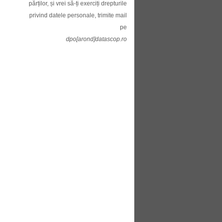
părților, și vrei să-ți exerciți drepturile
privind datele personale, trimite mail
pe
dpo[arond]datascop.ro