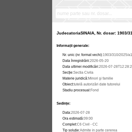
JudecatoriaSINAIA, Nr. dosar: 1903/3
Informații generale:
Nr. unic (nr. format vechi)
:
1903/310/2025/a
Data înregistrării
:
2026-05-20
Data ultimei modificări
:
2026-07-28T12:28:2
Secție
:
Sectia Civila
Materie juridică
:
Minori şi familie
Obiect
:
tutelă autorizări date tutorelui
Stadiu procesual
:
Fond
Sedințe
:
Data
:
2026-07-28
Ora estimată
:
09:00
Complet
:
C6 Civil - CC
Tip soluție
:
Admite in parte cererea