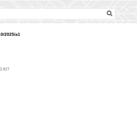
10/2025/a1
1
2.827