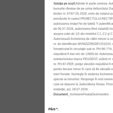
Soluția pe scurt
:
Admite în parte cererea. Aut
bunurile rămase de pe urma defunctului Das
tenitor nr. 87/07.05.2026, emis de notarul 
prevăzute în cadrul PROIECTULUI RECT
autorizarea instan?ei de tutelă ?i autentific
de 06.07.2026, autorizarea fiind valabilă inc
asupra cotei de 1/2 din imobilul C1, C2 şi C3
Autorizează încheierea de către minori a
nr. de identificare WVWZZZ9NZ8Y201024, cap
înmatriculat în circulaţie sub nr. PH-86-??A,
neputând fi mai mic de 13900 lei. Autorizea
autoturismului marca PEUGEOT, având nr. d
nr. PH-87-PER, preţul vânzării neputând fi
pentru fiecare minor în care să fie vărsată 
men?ionate. Numeşte în vederea încheierea 
special al minorilor. Respinge în rest cerer
care se depune la Judecătoria Sinaia. Pronunţ
instanţei, azi, 28.07.2026.
Document
:
_IncheiereFinalaDezinvestire
Părți *: