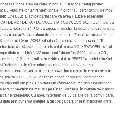
orizează încheierea de către minori a unui act de partaj privind
călu Vladimir-Ionu? ?i men?ionate în cuprinsul certificatului de mo?
public Onea Lucia, act de partaj care va avea clauzele esen?iale
IFICAT DE ACT DE PARTAJ VOLUNTAR SUCCESORAL întocmit pentru
area ulterioară la BNP Onea Lucia, înregistrat la dosarul cauzei la data
lusiv în privin?a constituirii dreptului de abita?ie în favoarea petentei
, înscris în CF nr. 23343, situat în Comarnic, str. Poiana nr. 179.
 contractului de vânzare a autoturismului marca VOLKSWAGEN, având
acitate cilindrică 1422 cmc, anul fabrica?iei 2008, culoare GRI,
 conform căr?ii de identitatea vehiculului nr. P565794, preţul vânzării
ză încheierea de către minori a contractului de vânzare a
e identificare VF36ERHRE21258842, înmatriculat în circula?ie sub
 mai mic de 10950 lei. Autorizează deschiderea unui cont bancar
cota cuvenită din pre?ul ob?inut din vânzarea autoturismelor anterior
actelor menţionate mai sus pe Fînaru Pansela, în calitate de curator
ea ca neîntemeiată. Cu apel, în termen de 30 de zile de la comunicare,
ată prin punerea soluţiei la dispoziţia părţilor prin mijlocirea grefei