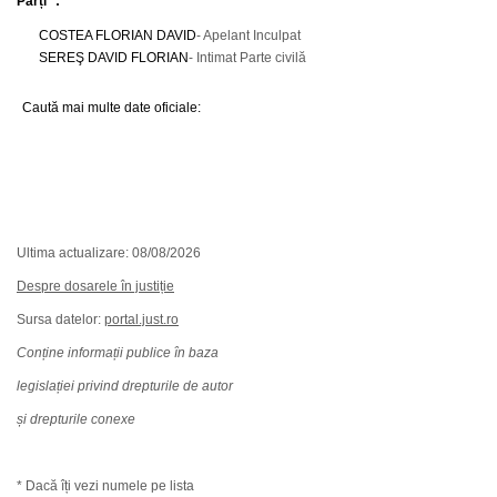
Părți *:
COSTEA FLORIAN DAVID
- Apelant Inculpat
SEREŞ DAVID FLORIAN
- Intimat Parte civilă
Caută mai multe date oficiale:
Ultima actualizare: 08/08/2026
Despre dosarele în justiție
Sursa datelor:
portal.just.ro
Conține informații publice în baza
legislației privind drepturile de autor
și drepturile conexe
* Dacă îți vezi numele pe lista