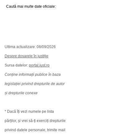
Caută mai multe date oficiale:
Ultima actualizare: 08/09/2026
Despre dosarele în justiție
Sursa datelor:
portal.just.ro
Conține informații publice în baza
legislației privind drepturile de autor
și drepturile conexe
* Dacă îți vezi numele pe lista
părților, și vrei să-ți exerciți drepturile
privind datele personale, trimite mail