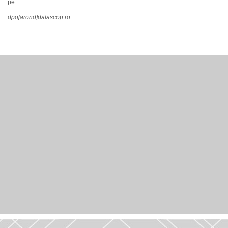
pe
dpo[arond]datascop.ro