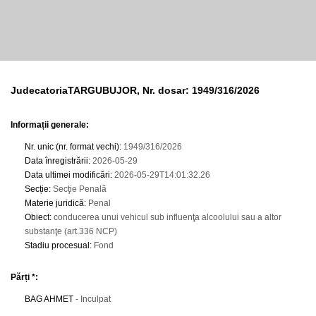
JudecatoriaTARGUBUJOR, Nr. dosar: 1949/316/2026
Informații generale:
Nr. unic (nr. format vechi)
:
1949/316/2026
Data înregistrării
:
2026-05-29
Data ultimei modificări
:
2026-05-29T14:01:32.26
Secție
:
Secţie Penală
Materie juridică
:
Penal
Obiect
:
conducerea unui vehicul sub influenţa alcoolului sau a altor
substanţe (art.336 NCP)
Stadiu procesual
:
Fond
Părți *:
BAG AHMET
- Inculpat