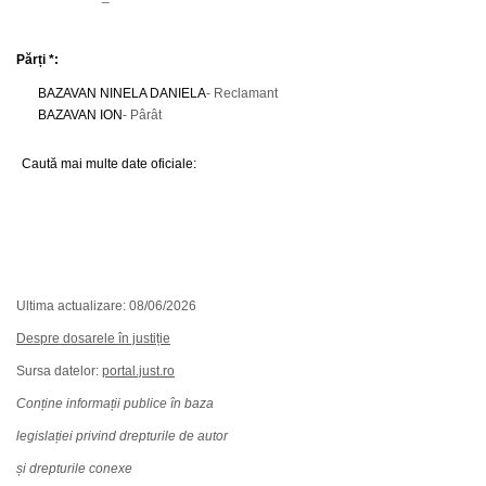
Părți *:
BAZAVAN NINELA DANIELA
- Reclamant
BAZAVAN ION
- Pârât
Caută mai multe date oficiale:
Ultima actualizare: 08/06/2026
Despre dosarele în justiție
Sursa datelor:
portal.just.ro
Conține informații publice în baza
legislației privind drepturile de autor
și drepturile conexe