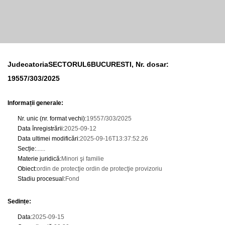
JudecatoriaSECTORUL6BUCURESTI, Nr. dosar:
19557/303/2025
Informații generale:
Nr. unic (nr. format vechi)
:
19557/303/2025
Data înregistrării
:
2025-09-12
Data ultimei modificări
:
2025-09-16T13:37:52.26
Secție
:
......
Materie juridică
:
Minori şi familie
Obiect
:
ordin de protecţie ordin de protecţie provizoriu
Stadiu procesual
:
Fond
Sedințe
:
Data
:
2025-09-15