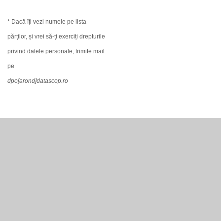
* Dacă îți vezi numele pe lista
părților, și vrei să-ți exerciți drepturile
privind datele personale, trimite mail
pe
dpo[arond]datascop.ro