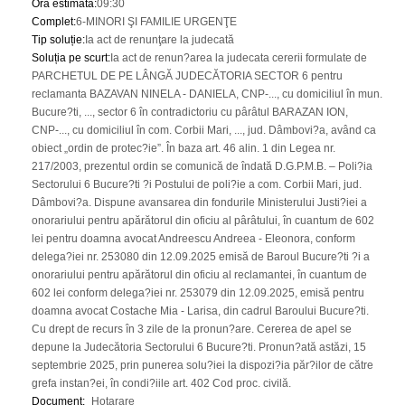
Ora estimată
:
09:30
Complet
:
6-MINORI ŞI FAMILIE URGENŢE
Tip soluție
:
Ia act de renunţare la judecată
Soluția pe scurt
:
Ia act de renun?area la judecata cererii formulate de
PARCHETUL DE PE LÂNGĂ JUDECĂTORIA SECTOR 6 pentru
reclamanta BAZAVAN NINELA - DANIELA, CNP-..., cu domiciliul în mun.
Bucure?ti, ..., sector 6 în contradictoriu cu pârâtul BARAZAN ION,
CNP-..., cu domiciliul în com. Corbii Mari, ..., jud. Dâmbovi?a, având ca
obiect „ordin de protec?ie”. În baza art. 46 alin. 1 din Legea nr.
217/2003, prezentul ordin se comunică de îndată D.G.P.M.B. – Poli?ia
Sectorului 6 Bucure?ti ?i Postului de poli?ie a com. Corbii Mari, jud.
Dâmbovi?a. Dispune avansarea din fondurile Ministerului Justi?iei a
onorariului pentru apărătorul din oficiu al pârâtului, în cuantum de 602
lei pentru doamna avocat Andreescu Andreea - Eleonora, conform
delega?iei nr. 253080 din 12.09.2025 emisă de Baroul Bucure?ti ?i a
onorariului pentru apărătorul din oficiu al reclamantei, în cuantum de
602 lei conform delega?iei nr. 253079 din 12.09.2025, emisă pentru
doamna avocat Costache Mia - Larisa, din cadrul Baroului Bucure?ti.
Cu drept de recurs în 3 zile de la pronun?are. Cererea de apel se
depune la Judecătoria Sectorului 6 Bucure?ti. Pronun?ată astăzi, 15
septembrie 2025, prin punerea solu?iei la dispozi?ia păr?ilor de către
grefa instan?ei, în condi?iile art. 402 Cod proc. civilă.
Document
:
_Hotarare