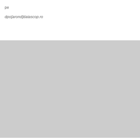
pe
dpo[arond]datascop.ro