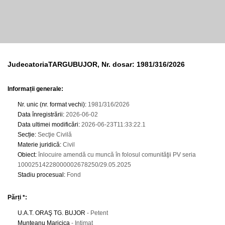
JudecatoriaTARGUBUJOR, Nr. dosar: 1981/316/2026
Informații generale:
Nr. unic (nr. format vechi)
:
1981/316/2026
Data înregistrării
:
2026-06-02
Data ultimei modificări
:
2026-06-23T11:33:22.1
Secție
:
Secţie Civilă
Materie juridică
:
Civil
Obiect
:
înlocuire amendă cu muncă în folosul comunităţii PV seria
10002514228000002678250/29.05.2025
Stadiu procesual
:
Fond
Părți *:
U.A.T. ORAŞ TG. BUJOR
- Petent
Munteanu Maricica
- Intimat