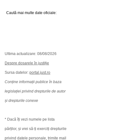
Caută mai multe date oficiale:
Ultima actualizare: 08/08/2026
Despre dosarele în justiție
Sursa datelor:
portal.just.ro
Conține informații publice în baza
legislației privind drepturile de autor
și drepturile conexe
* Dacă îți vezi numele pe lista
părților, și vrei să-ți exerciți drepturile
privind datele personale, trimite mail