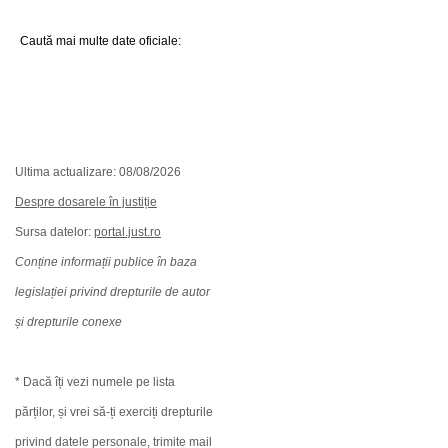
Caută mai multe date oficiale:
Ultima actualizare: 08/08/2026
Despre dosarele în justiție
Sursa datelor:
portal.just.ro
Conține informații publice în baza
legislației privind drepturile de autor
și drepturile conexe
* Dacă îți vezi numele pe lista
părților, și vrei să-ți exerciți drepturile
privind datele personale, trimite mail