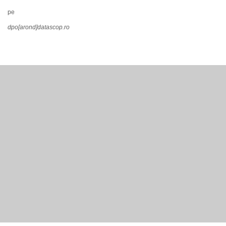
pe
dpo[arond]datascop.ro