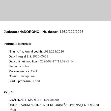
JudecatoriaDOROHOI, Nr. dosar: 1982/222/2026
Informații generale:
Nr. unic (nr. format vechi)
:
1982/222/2026
Data înregistrării
:
2026-05-19
Data ultimei modificări
:
2026-07-17T19:02:48.54
Secție
:
Dorohoi
Materie juridică
:
Civil
Obiect
:
uzucapiune
Stadiu procesual
:
Fond
Părți *:
GRĂDINARIU MARICEL
- Reclamant
UNITATEA ADMINISTRATIV TERITORIALĂ COMUNA ŞENDRICENI
-
Pârât